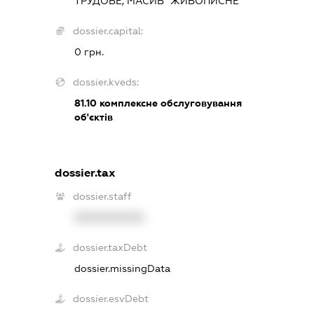
ТРУДОВЕ, МАСИВ "ЖИВОПИСНЕ"
dossier.capital:
0 грн.
dossier.kveds:
81.10
комплексне обслуговування
об'єктів
dossier.tax
dossier.staff
XXXXXXXXXX
dossier.taxDebt
dossier.missingData
dossier.esvDebt