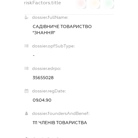
riskFactors.title
0
0
0
dossier.fullName:
САДІВНИЧЕ ТОВАРИСТВО
"ЗНАННЯ"
dossier.opfSubType:
-
dossier.edrpo:
35655028
dossier.regDate:
09.04.90
dossier.foundersAndBenef:
111 ЧЛЕНІВ ТОВАРИСТВА