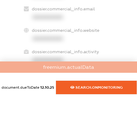
dossier.commercial_info.email
XXXXXXXXXX
dossier.commercial_info.website
XXXXXXXXXX
dossier.commercial_info.activity
XXXXXXXXXX
freemium.actualData
freemium.exampleText_1
document.dueToDate
12.10.25
SEARCH.ONMONITORING
freemium.exampleText_2
freemium.anonymousPerSearch2
FREEMIUM.DETAILS
FREEMIUM.REGISTER