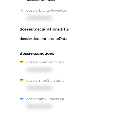
dossier.bigTaxPayerReg
XXXXXXXXXX
dossier.declarations.title
dossier.declarations.noData
dossier.sanctions
dossier.specSanctions
XXXXXXXXXX
dossier.rnboSanctions
XXXXXXXXXX
dossier.amkuBlackList
XXXXXXXXXX