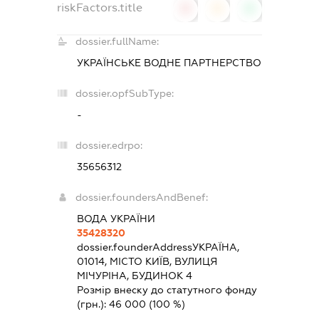
riskFactors.title
0
0
0
dossier.fullName:
УКРАЇНСЬКЕ ВОДНЕ ПАРТНЕРСТВО
dossier.opfSubType:
-
dossier.edrpo:
35656312
dossier.foundersAndBenef:
ВОДА УКРАЇНИ
35428320
dossier.founderAddress
УКРАЇНА,
01014, МІСТО КИЇВ, ВУЛИЦЯ
МІЧУРІНА, БУДИНОК 4
Розмір внеску до статутного фонду
(грн.):
46 000
(100 %)