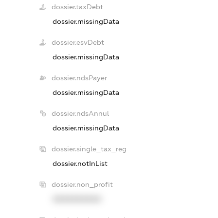
dossier.taxDebt
dossier.missingData
dossier.esvDebt
dossier.missingData
dossier.ndsPayer
dossier.missingData
dossier.ndsAnnul
dossier.missingData
dossier.single_tax_reg
dossier.notInList
dossier.non_profit
XXXXXXXXXX