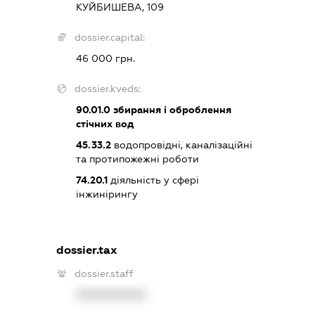
КУЙБИШЕВА, 109
dossier.capital:
46 000 грн.
dossier.kveds:
90.01.0
збирання і оброблення
стічних вод
45.33.2
водопровідні, каналізаційні
та протипожежні роботи
74.20.1
діяльність у сфері
інжинірингу
dossier.tax
dossier.staff
XXXXXXXXXX