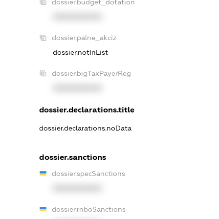
dossier.budget_dotation
XXXXXXXXXX
dossier.palne_akciz
dossier.notInList
dossier.bigTaxPayerReg
XXXXXXXXXX
dossier.declarations.title
dossier.declarations.noData
dossier.sanctions
dossier.specSanctions
XXXXXXXXXX
dossier.rnboSanctions