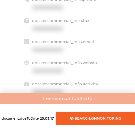
XXXXXXXXXX
dossier.commercial_info.fax
XXXXXXXXXX
dossier.commercial_info.email
XXXXXXXXXX
dossier.commercial_info.website
XXXXXXXXXX
dossier.commercial_info.activity
XXXXXXXXXX
freemium.actualData
freemium.exampleText_1
document.dueToDate
25.03.17
SEARCH.ONMONITORING
freemium.exampleText_2
freemium.anonymousPerSearch2