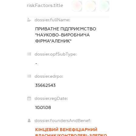
riskFactors.title
0
0
0
dossier.fullName:
ПРИВАТНЕ ПІДПРИЄМСТВО
"НАУКОВО-ВИРОБНИЧА
ФІРМА"АЛЕНИК"
dossier.opfSubType:
-
dossier.edrpo:
35662543
dossier.regDate:
10.01.08
dossier.foundersAndBenef:
КІНЦЕВИЙ БЕНЕФІЦІАРНИЙ
ВЛАСНИК(КОНТРОЛЕР)-ЗЛЕПКО