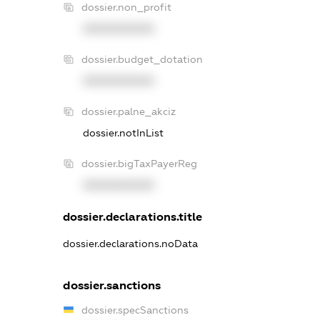
dossier.non_profit
XXXXXXXXXX
dossier.budget_dotation
XXXXXXXXXX
dossier.palne_akciz
dossier.notInList
dossier.bigTaxPayerReg
XXXXXXXXXX
dossier.declarations.title
dossier.declarations.noData
dossier.sanctions
dossier.specSanctions