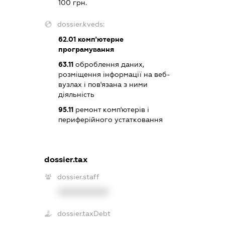
100 грн.
dossier.kveds:
62.01
комп'ютерне
програмування
63.11
оброблення даних,
розміщення інформації на веб-
вузлах і пов'язана з ними
діяльність
95.11
ремонт комп'ютерів і
периферійного устатковання
dossier.tax
dossier.staff
XXXXXXXXXX
dossier.taxDebt