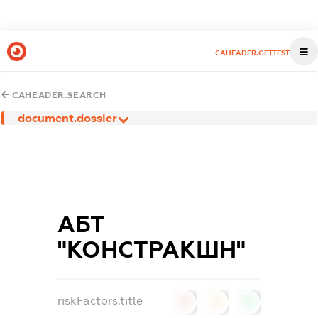
CAHEADER.GETTEST
CAHEADER.SEARCH
document.dossier
АБТ
"КОНСТРАКШН"
riskFactors.title
0
0
0