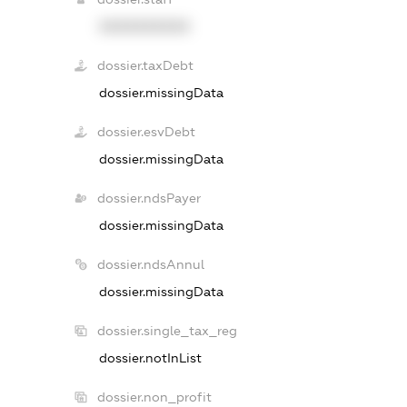
XXXXXXXXXX
dossier.taxDebt
dossier.missingData
dossier.esvDebt
dossier.missingData
dossier.ndsPayer
dossier.missingData
dossier.ndsAnnul
dossier.missingData
dossier.single_tax_reg
dossier.notInList
dossier.non_profit