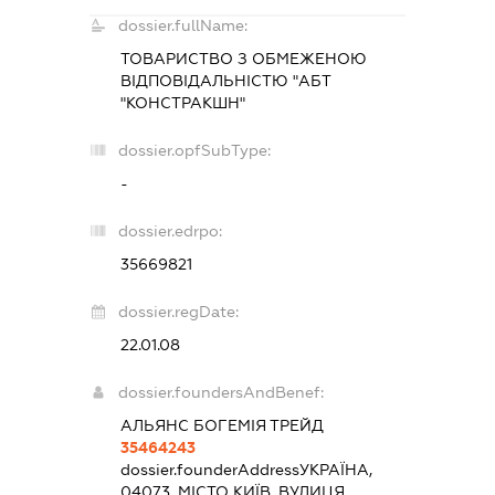
dossier.fullName:
ТОВАРИСТВО З ОБМЕЖЕНОЮ
ВІДПОВІДАЛЬНІСТЮ "АБТ
"КОНСТРАКШН"
dossier.opfSubType:
-
dossier.edrpo:
35669821
dossier.regDate:
22.01.08
dossier.foundersAndBenef:
АЛЬЯНС БОГЕМІЯ ТРЕЙД
35464243
dossier.founderAddress
УКРАЇНА,
04073, МІСТО КИЇВ, ВУЛИЦЯ