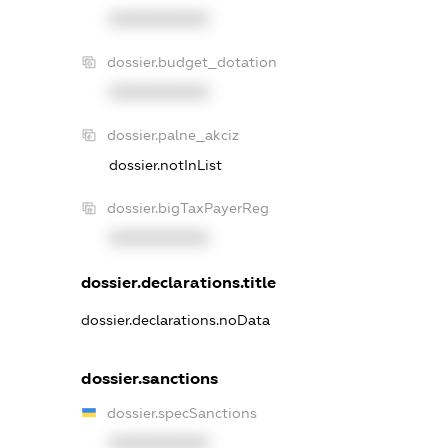
XXXXXXXXXX
dossier.budget_dotation
XXXXXXXXXX
dossier.palne_akciz
dossier.notInList
dossier.bigTaxPayerReg
XXXXXXXXXX
dossier.declarations.title
dossier.declarations.noData
dossier.sanctions
dossier.specSanctions
XXXXXXXXXX