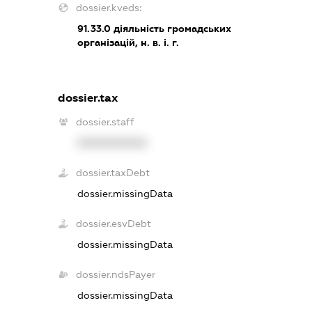
dossier.kveds:
91.33.0
діяльність громадських
організацій, н. в. і. г.
dossier.tax
dossier.staff
XXXXXXXXXX
dossier.taxDebt
dossier.missingData
dossier.esvDebt
dossier.missingData
dossier.ndsPayer
dossier.missingData