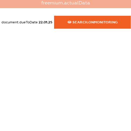
freemium.actualData
XXXXXXXXXX
dossier.commercial_info.activity
document.dueToDate
22.01.25
SEARCH.ONMONITORING
XXXXXXXXXX
freemium.exampleText_1
freemium.exampleText_2
freemium.anonymousPerSearch2
FREEMIUM.DETAILS
FREEMIUM.REGISTER