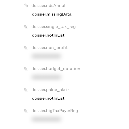
dossier.ndsAnnul
dossier.missingData
dossier.single_tax_reg
dossier.notInList
dossier.non_profit
XXXXXXXXXX
dossier.budget_dotation
XXXXXXXXXX
dossier.palne_akciz
dossier.notInList
dossier.bigTaxPayerReg
XXXXXXXXXX