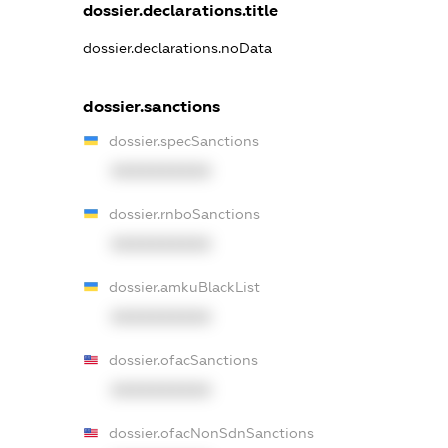
dossier.declarations.title
dossier.declarations.noData
dossier.sanctions
dossier.specSanctions
XXXXXXXXXX
dossier.rnboSanctions
XXXXXXXXXX
dossier.amkuBlackList
XXXXXXXXXX
dossier.ofacSanctions
XXXXXXXXXX
dossier.ofacNonSdnSanctions