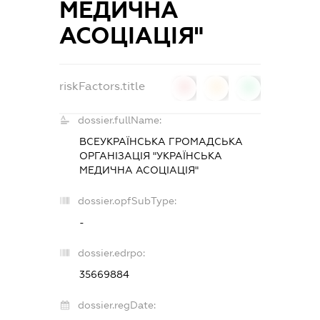
МЕДИЧНА
АСОЦІАЦІЯ"
riskFactors.title
0
0
0
dossier.fullName:
ВСЕУКРАЇНСЬКА ГРОМАДСЬКА
ОРГАНІЗАЦІЯ "УКРАЇНСЬКА
МЕДИЧНА АСОЦІАЦІЯ"
dossier.opfSubType:
-
dossier.edrpo:
35669884
dossier.regDate: