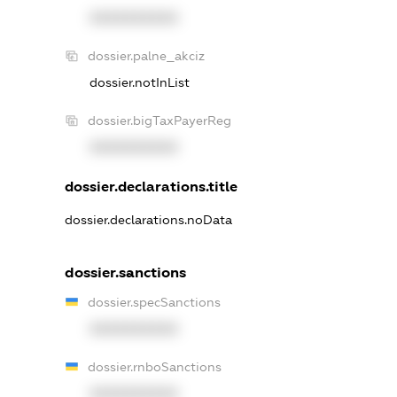
XXXXXXXXXX
dossier.palne_akciz
dossier.notInList
dossier.bigTaxPayerReg
XXXXXXXXXX
dossier.declarations.title
dossier.declarations.noData
dossier.sanctions
dossier.specSanctions
XXXXXXXXXX
dossier.rnboSanctions
XXXXXXXXXX