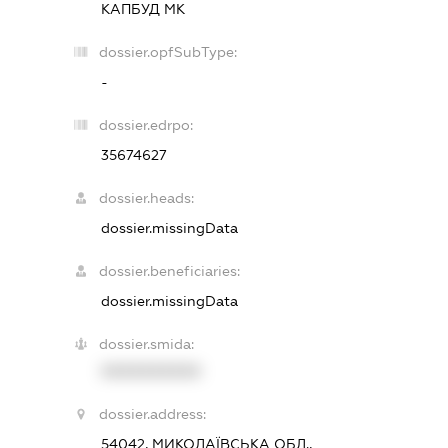
КАПБУД МК
dossier.opfSubType:
-
dossier.edrpo:
35674627
dossier.heads:
dossier.missingData
dossier.beneficiaries:
dossier.missingData
dossier.smida:
XXXXXXXXXX
dossier.address:
54042, МИКОЛАЇВСЬКА ОБЛ.,