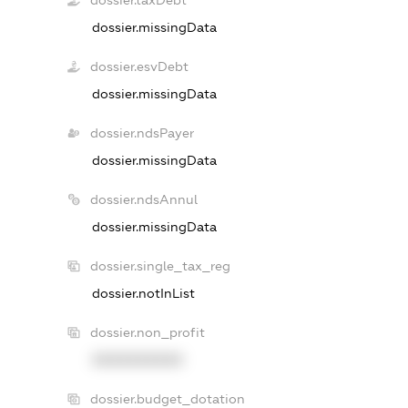
dossier.taxDebt
dossier.missingData
dossier.esvDebt
dossier.missingData
dossier.ndsPayer
dossier.missingData
dossier.ndsAnnul
dossier.missingData
dossier.single_tax_reg
dossier.notInList
dossier.non_profit
XXXXXXXXXX
dossier.budget_dotation