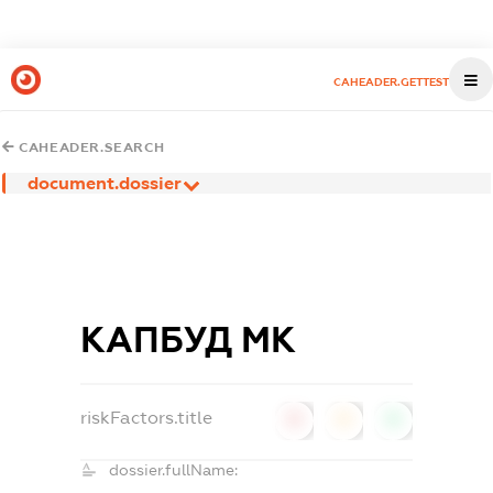
CAHEADER.GETTEST
CAHEADER.SEARCH
document.dossier
КАПБУД МК
riskFactors.title
0
0
0
dossier.fullName: