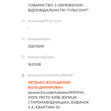
ТОВАРИСТВО З ОБМЕЖЕНОЮ
ВІДПОВІДАЛЬНІСТЮ "ГІЛЬСОНІТ"
dossier.opfSubType:
-
dossier.edrpo:
35675091
dossier.regDate:
16.01.08
dossier.foundersAndBenef:
ПЕТЕНКО ВОЛОДИМИР
ВОЛОДИМИРОВИЧ
dossier.founderAddress
УКРАЇНА,
01015, МІСТО КИЇВ, ВУЛИЦЯ
СТАРОНАВОДНИЦЬКА, БУДИНОК
4 А, КВАРТИРА 10