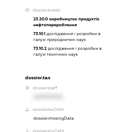
dossier.kveds:
23.20.0
виробництво продуктів
нафтоперероблення
73.10.1
дослідження і розробки в
галузі природничих наук
73.10.2
дослідження і розробки в
галузі технічних наук
dossier.tax
dossier.staff
XXXXXXXXXX
dossier.taxDebt
dossier.missingData
dossier.esvDebt