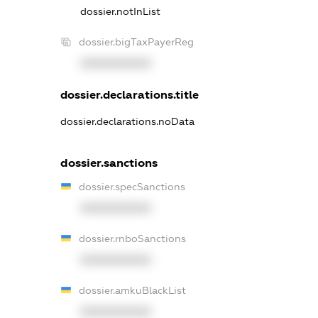
dossier.notInList
dossier.bigTaxPayerReg
XXXXXXXXXX
dossier.declarations.title
dossier.declarations.noData
dossier.sanctions
dossier.specSanctions
XXXXXXXXXX
dossier.rnboSanctions
XXXXXXXXXX
dossier.amkuBlackList
XXXXXXXXXX