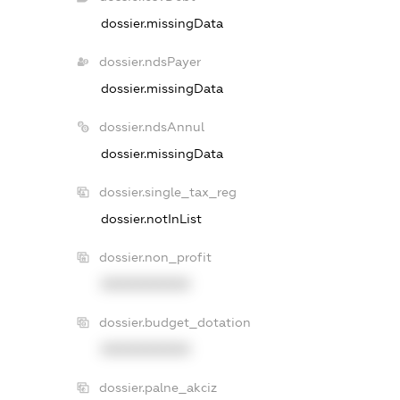
dossier.missingData
dossier.ndsPayer
dossier.missingData
dossier.ndsAnnul
dossier.missingData
dossier.single_tax_reg
dossier.notInList
dossier.non_profit
XXXXXXXXXX
dossier.budget_dotation
XXXXXXXXXX
dossier.palne_akciz