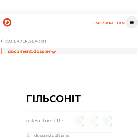
CAHEADER.GETTEST
CAHEADER.SEARCH
document.dossier
ГІЛЬСОНІТ
riskFactors.title
0
0
0
dossier.fullName: