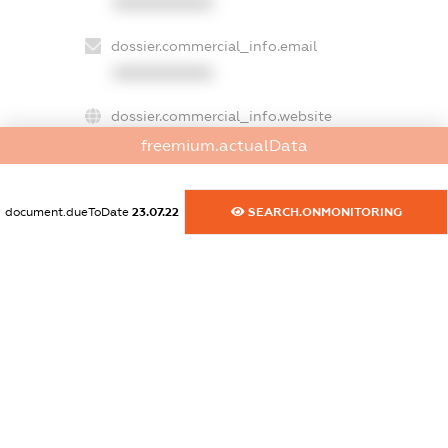
XXXXXXXXXX
dossier.commercial_info.email
XXXXXXXXXX
dossier.commercial_info.website
XXXXXXXXXX
freemium.actualData
dossier.commercial_info.activity
document.dueToDate
23.07.22
SEARCH.ONMONITORING
XXXXXXXXXX
freemium.exampleText_1
freemium.exampleText_2
freemium.anonymousPerSearch2
FREEMIUM.DETAILS
FREEMIUM.REGISTER