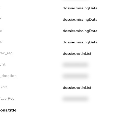
t
dossier.missingData
t
dossier.missingData
er
dossier.missingData
ul
dossier.missingData
_tax_reg
dossier.notInList
ofit
XXXXXXXXXX
_dotation
XXXXXXXXXX
akciz
dossier.notInList
PayerReg
XXXXXXXXXX
ons.title