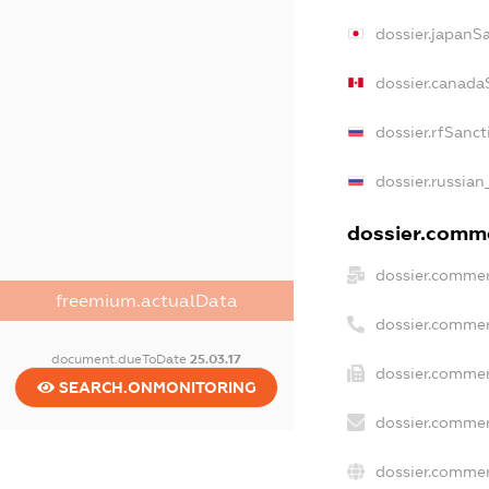
dossier.japanS
dossier.canada
dossier.rfSanct
dossier.russian
dossier.comme
dossier.commer
freemium.actualData
dossier.commer
document.dueToDate
25.03.17
dossier.commer
SEARCH.ONMONITORING
dossier.commer
dossier.commer