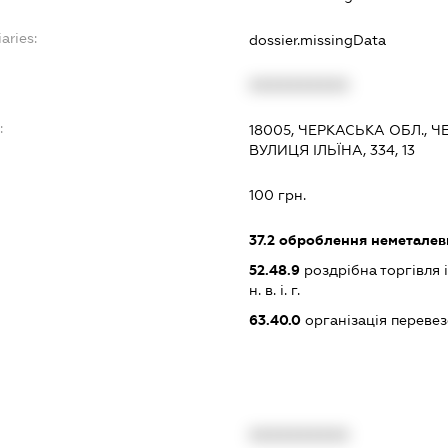
aries:
dossier.missingData
XXXXXXXXXX
:
18005, ЧЕРКАСЬКА ОБЛ., 
ВУЛИЦЯ ІЛЬЇНА, 334, 13
100 грн.
37.2
оброблення неметалевих
52.48.9
роздрібна торгівля
н. в. і. г.
63.40.0
організація перевез
XXXXXXXXXX