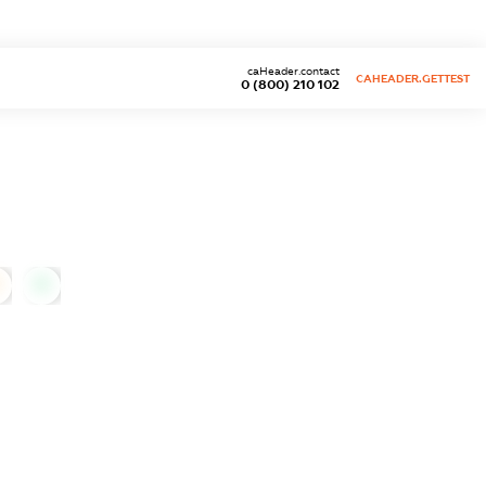
caHeader.contact
CAHEADER.GETTEST
0 (800) 210 102
0