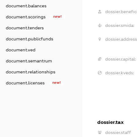
document.balances
dossier.benefici
document.scorings
new!
dossier.smida:
document.tenders
document.publicfunds
dossier.address
document.ved
dossier.capital:
document.semantrum
document.relationships
dossier.kveds:
document.licenses
new!
dossier.tax
dossier.staff