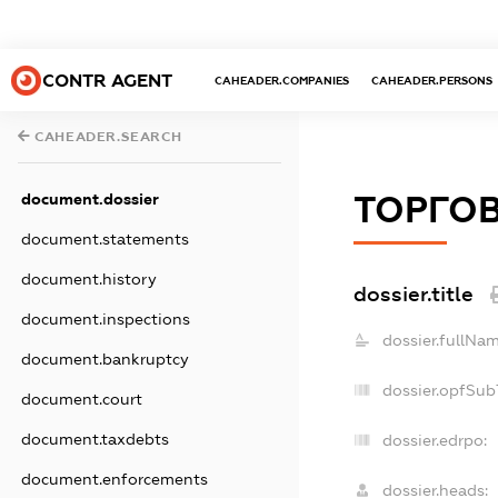
CONTR AGENT
CAHEADER.COMPANIES
CAHEADER.PERSONS
CAHEADER.SEARCH
ТОРГОВ
document.dossier
document.statements
document.history
dossier.title
document.inspections
dossier.fullNam
document.bankruptcy
dossier.opfSub
document.court
document.taxdebts
dossier.edrpo:
document.enforcements
dossier.heads: