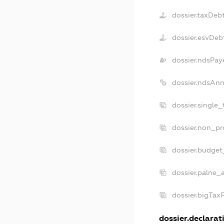
dossier.taxDeb
dossier.esvDeb
dossier.ndsPay
dossier.ndsAnn
dossier.single
dossier.non_pr
dossier.budget
dossier.palne_
dossier.bigTax
dossier.declarati