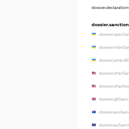
dossier.declaratio
dossier.sanction
dossier.specSa
dossier.rnboSa
dossier.amkuBl
dossier.ofacSa
dossier.ofacN
dossier.gbSanc
dossier.ausSan
dossier.euSanc