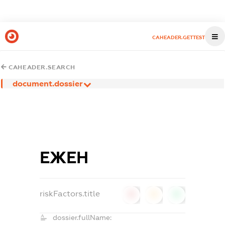
CAHEADER.GETTEST
CAHEADER.SEARCH
document.dossier
ЕЖЕН
riskFactors.title
0
0
0
dossier.fullName: