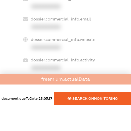
XXXXXXXXXX
dossier.commercial_info.email
XXXXXXXXXX
dossier.commercial_info.website
XXXXXXXXXX
dossier.commercial_info.activity
XXXXXXXXXX
freemium.actualData
freemium.exampleText_1
freemium.exampleText_2
document.dueToDate
25.03.17
SEARCH.ONMONITORING
freemium.anonymousPerSearch2
FREEMIUM.DETAILS
FREEMIUM.REGISTER