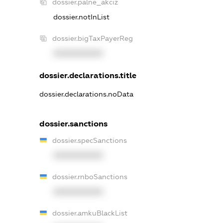
dossier.palne_akciz
dossier.notInList
dossier.bigTaxPayerReg
XXXXXXXXXX
dossier.declarations.title
dossier.declarations.noData
dossier.sanctions
dossier.specSanctions
XXXXXXXXXX
dossier.rnboSanctions
XXXXXXXXXX
dossier.amkuBlackList