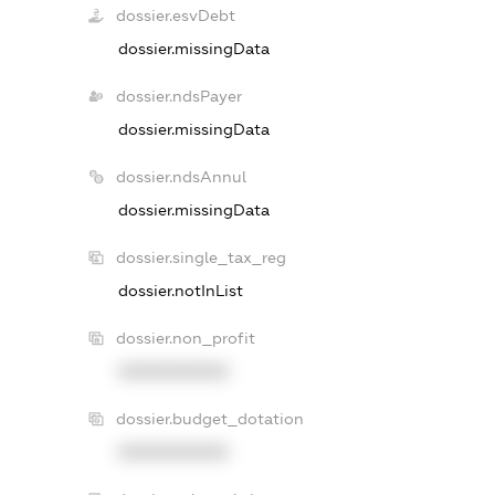
dossier.esvDebt
dossier.missingData
dossier.ndsPayer
dossier.missingData
dossier.ndsAnnul
dossier.missingData
dossier.single_tax_reg
dossier.notInList
dossier.non_profit
XXXXXXXXXX
dossier.budget_dotation
XXXXXXXXXX