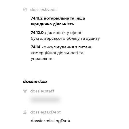
dossier.kveds:
74.11.2
нотаріальна та інша
юридична діяльність
74.12.0
діяльність у сфері
бухгалтерського обліку та аудиту
74.14
консультування з питань
комерційної діяльності та
управління
dossier.tax
dossier.staff
XXXXXXXXXX
dossier.taxDebt
dossier.missingData