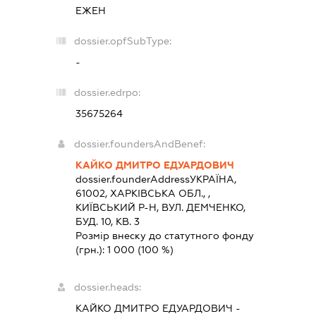
ЕЖЕН
dossier.opfSubType:
-
dossier.edrpo:
35675264
dossier.foundersAndBenef:
КАЙКО ДМИТРО ЕДУАРДОВИЧ
dossier.founderAddress
УКРАЇНА,
61002, ХАРКIВСЬКА ОБЛ., ,
КИЇВСЬКИЙ Р-Н, ВУЛ. ДЕМЧЕНКО,
БУД. 10, КВ. 3
Розмір внеску до статутного фонду
(грн.):
1 000
(100 %)
dossier.heads:
КАЙКО ДМИТРО ЕДУАРДОВИЧ
-