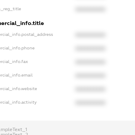
n_reg_title
XXXXXXXXXX
rcial_info.title
rcial_info.postal_address
XXXXXXXXXX
rcial_info.phone
XXXXXXXXXX
rcial_info.fax
XXXXXXXXXX
rcial_info.email
XXXXXXXXXX
rcial_info.website
XXXXXXXXXX
cial_info.activity
XXXXXXXXXX
ampleText_1
ampleText_2