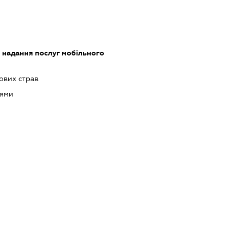
, надання послуг мобільного
ових страв
оями