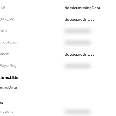
nul
dossier.missingData
_tax_reg
dossier.notInList
ofit
XXXXXXXXXX
t_dotation
XXXXXXXXXX
akciz
dossier.notInList
xPayerReg
XXXXXXXXXX
ions.title
ons.noData
ns
anctions
XXXXXXXXXX