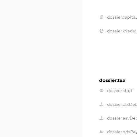
dossier.capital
dossier.kveds:
dossier.tax
dossier.staff
dossier.taxDe
dossier.esvDe
dossier.ndsPa