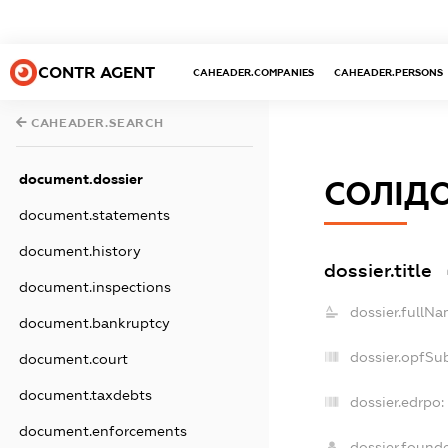
CONTR AGENT
CAHEADER.COMPANIES
CAHEADER.PERSONS
CAHEADER.SEARCH
document.dossier
СОЛІД
document.statements
document.history
dossier.title
document.inspections
dossier.fullNa
document.bankruptcy
dossier.opfSu
document.court
document.taxdebts
dossier.edrpo:
document.enforcements
dossier.found