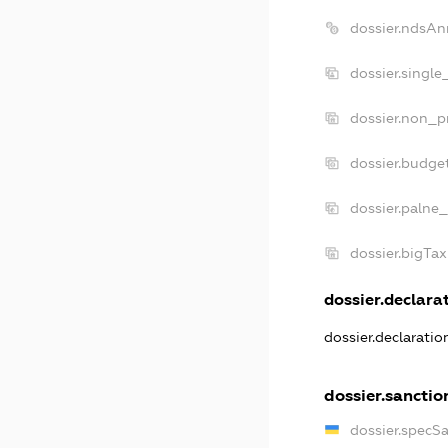
dossier.ndsAn
dossier.single
dossier.non_pr
dossier.budge
dossier.palne_
dossier.bigTa
dossier.declarat
dossier.declarati
dossier.sanctio
dossier.specS