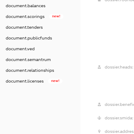
document.balances
document.scorings
new!
document.tenders
document.publicfunds
document.ved
document.semantrum
dossier.heads:
document.relationships
document.licenses
new!
dossier.benefic
dossier.smida:
dossier.addres