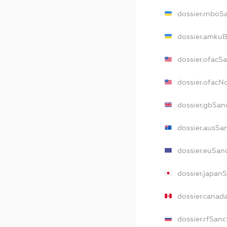
dossier.rnboS
dossier.amkuB
dossier.ofacS
dossier.ofac
dossier.gbSan
dossier.ausSa
dossier.euSan
dossier.japan
dossier.canad
dossier.rfSanc