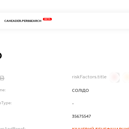
BETA
CAHEADER.PERSSEARCH
О
riskFactors.title
0
0
me:
СОЛІДО
bType:
-
35675547
ersAndBenef: