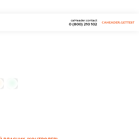
caHeader.contact
CAHEADER.GETTEST
0 (800) 210 102
0