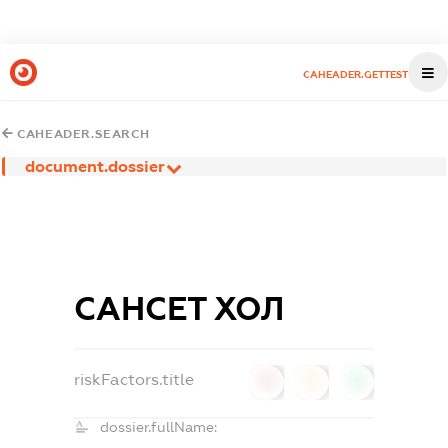
CAHEADER.GETTEST
CAHEADER.SEARCH
document.dossier
САНСЕТ ХОЛ
riskFactors.title
0
0
0
dossier.fullName: