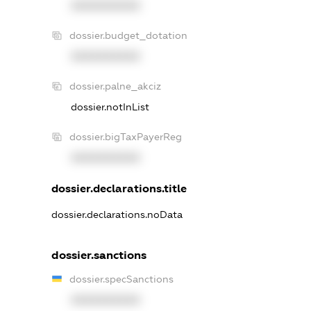
XXXXXXXXXX
dossier.budget_dotation
XXXXXXXXXX
dossier.palne_akciz
dossier.notInList
dossier.bigTaxPayerReg
XXXXXXXXXX
dossier.declarations.title
dossier.declarations.noData
dossier.sanctions
dossier.specSanctions
XXXXXXXXXX