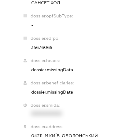
САНСЕТ ХОЛ
dossier.opfSubType:
-
dossier.edrpo:
35676069
dossier.heads:
dossier.missingData
dossier.beneficiaries:
dossier.missingData
dossier.smida:
XXXXXXXXXX
dossier.address:
04211, М.КИЇВ, ОБОЛОНСЬКИЙ,