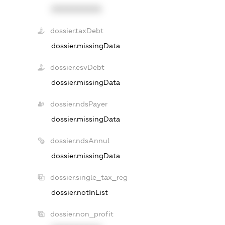
XXXXXXXXXX
dossier.taxDebt
dossier.missingData
dossier.esvDebt
dossier.missingData
dossier.ndsPayer
dossier.missingData
dossier.ndsAnnul
dossier.missingData
dossier.single_tax_reg
dossier.notInList
dossier.non_profit