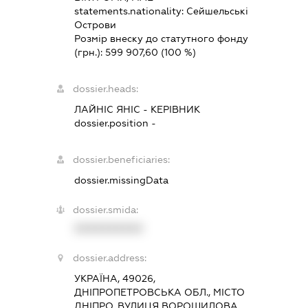
statements.nationality:
Сейшельські
Острови
Розмір внеску до статутного фонду
(грн.):
599 907,60
(100 %)
dossier.heads:
ЛАЙНІС ЯНІС
-
КЕРІВНИК
dossier.position -
dossier.beneficiaries:
dossier.missingData
dossier.smida:
XXXXXXXXXX
dossier.address:
УКРАЇНА, 49026,
ДНІПРОПЕТРОВСЬКА ОБЛ., МІСТО
ДНІПРО, ВУЛИЦЯ ВОРОШИЛОВА,