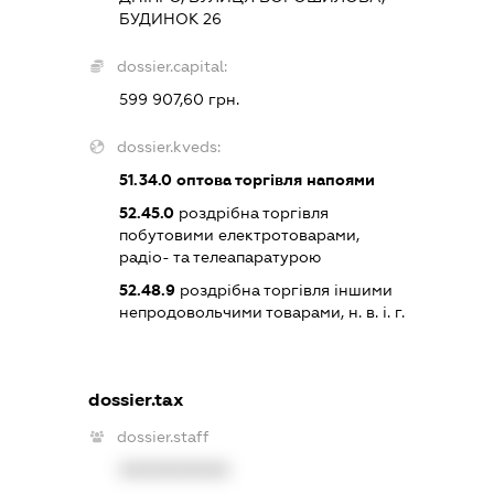
БУДИНОК 26
dossier.capital:
599 907,60 грн.
dossier.kveds:
51.34.0
оптова торгівля напоями
52.45.0
роздрібна торгівля
побутовими електротоварами,
радіо- та телеапаратурою
52.48.9
роздрібна торгівля іншими
непродовольчими товарами, н. в. і. г.
dossier.tax
dossier.staff
XXXXXXXXXX