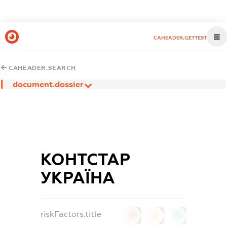
CAHEADER.GETTEST
CAHEADER.SEARCH
document.dossier
КОНТСТАР
УКРАЇНА
riskFactors.title
0
0
0