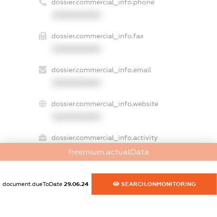
dossier.commercial_info.phone
XXXXXXXXXX
dossier.commercial_info.fax
XXXXXXXXXX
dossier.commercial_info.email
XXXXXXXXXX
dossier.commercial_info.website
XXXXXXXXXX
dossier.commercial_info.activity
XXXXXXXXXX
freemium.actualData
document.dueToDate
29.06.24
SEARCH.ONMONITORING
freemium.exampleText_1
freemium.exampleText_2
freemium.anonymousPerSearch2