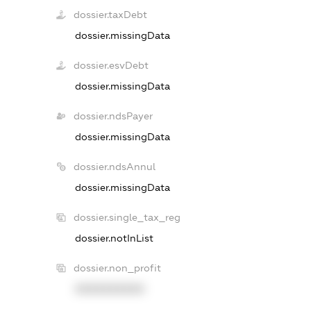
dossier.taxDebt
dossier.missingData
dossier.esvDebt
dossier.missingData
dossier.ndsPayer
dossier.missingData
dossier.ndsAnnul
dossier.missingData
dossier.single_tax_reg
dossier.notInList
dossier.non_profit
XXXXXXXXXX