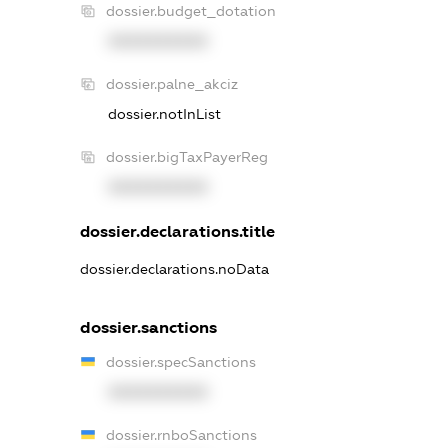
dossier.budget_dotation
XXXXXXXXXX
dossier.palne_akciz
dossier.notInList
dossier.bigTaxPayerReg
XXXXXXXXXX
dossier.declarations.title
dossier.declarations.noData
dossier.sanctions
dossier.specSanctions
XXXXXXXXXX
dossier.rnboSanctions