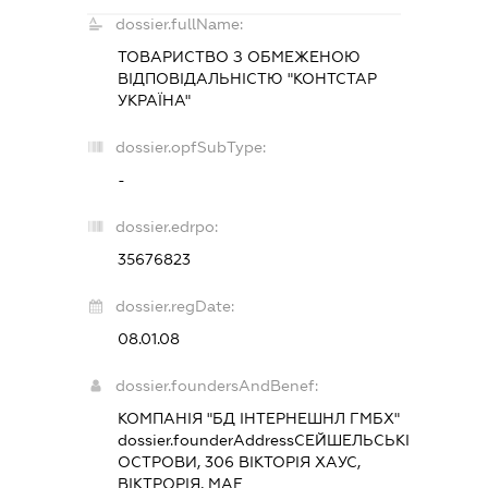
dossier.fullName:
ТОВАРИСТВО З ОБМЕЖЕНОЮ
ВІДПОВІДАЛЬНІСТЮ "КОНТСТАР
УКРАЇНА"
dossier.opfSubType:
-
dossier.edrpo:
35676823
dossier.regDate:
08.01.08
dossier.foundersAndBenef:
КОМПАНІЯ "БД ІНТЕРНЕШНЛ ГМБХ"
dossier.founderAddress
СЕЙШЕЛЬСЬКІ
ОСТРОВИ, 306 ВІКТОРІЯ ХАУС,
ВІКТРОРІЯ, МАЕ