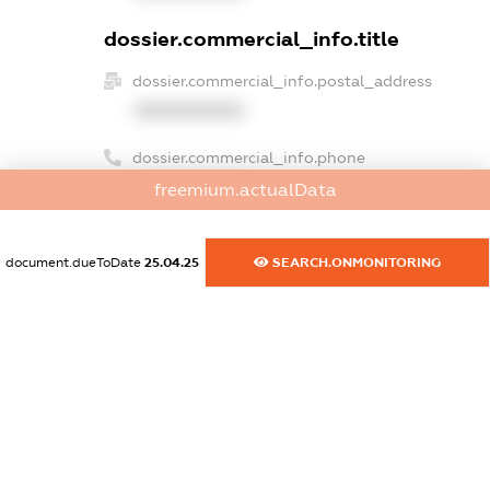
dossier.commercial_info.title
dossier.commercial_info.postal_address
XXXXXXXXXX
dossier.commercial_info.phone
XXXXXXXXXX
freemium.actualData
dossier.commercial_info.fax
XXXXXXXXXX
document.dueToDate
25.04.25
SEARCH.ONMONITORING
dossier.commercial_info.email
XXXXXXXXXX
dossier.commercial_info.website
XXXXXXXXXX
dossier.commercial_info.activity