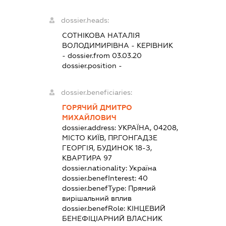
dossier.heads:
СОТНІКОВА НАТАЛІЯ
ВОЛОДИМИРІВНА
-
КЕРІВНИК
- dossier.from 03.03.20
dossier.position -
dossier.beneficiaries:
ГОРЯЧИЙ ДМИТРО
МИХАЙЛОВИЧ
dossier.address:
УКРАЇНА, 04208,
МІСТО КИЇВ, ПР.ГОНГАДЗЕ
ГЕОРГІЯ, БУДИНОК 18-З,
КВАРТИРА 97
dossier.nationality:
Україна
dossier.benefInterest:
40
dossier.benefType:
Прямий
вирішальний вплив
dossier.benefRole:
КІНЦЕВИЙ
БЕНЕФІЦІАРНИЙ ВЛАСНИК