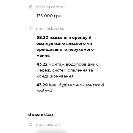
dossier.capital:
175 000 грн.
dossier.kveds:
68.20
надання в оренду й
експлуатацію власного чи
орендованого нерухомого
майна
43.22
монтаж водопровідних
мереж, систем опалення та
кондиціонування
43.29
інші будівельно-монтажні
роботи
dossier.tax
dossier.staff