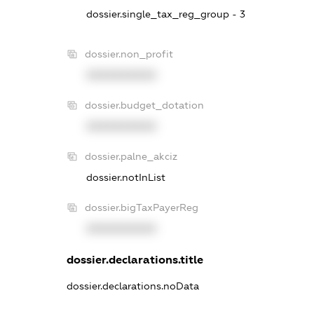
dossier.single_tax_reg_group - 3
dossier.non_profit
XXXXXXXXXX
dossier.budget_dotation
XXXXXXXXXX
dossier.palne_akciz
dossier.notInList
dossier.bigTaxPayerReg
XXXXXXXXXX
dossier.declarations.title
dossier.declarations.noData