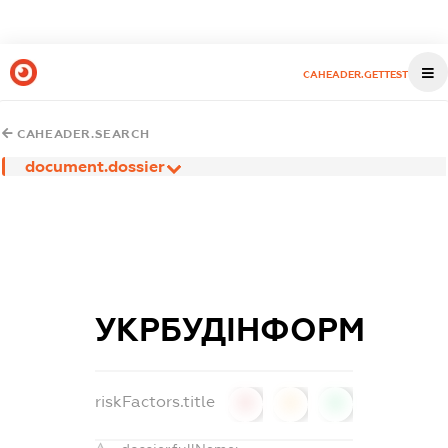
CAHEADER.GETTEST
CAHEADER.SEARCH
document.dossier
УКРБУДІНФОРМ
riskFactors.title
0
0
0