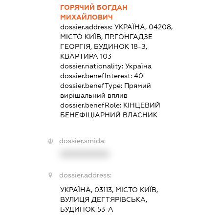
ГОРЯЧИЙ БОГДАН
МИХАЙЛОВИЧ
dossier.address:
УКРАЇНА, 04208,
МІСТО КИЇВ, ПР.ГОНГАДЗЕ
ГЕОРГІЯ, БУДИНОК 18-З,
КВАРТИРА 103
dossier.nationality:
Україна
dossier.benefInterest:
40
dossier.benefType:
Прямий
вирішальний вплив
dossier.benefRole:
КІНЦЕВИЙ
БЕНЕФІЦІАРНИЙ ВЛАСНИК
dossier.smida:
XXXXXXXXXX
dossier.address:
УКРАЇНА, 03113, МІСТО КИЇВ,
ВУЛИЦЯ ДЕГТЯРІВСЬКА,
БУДИНОК 53-А