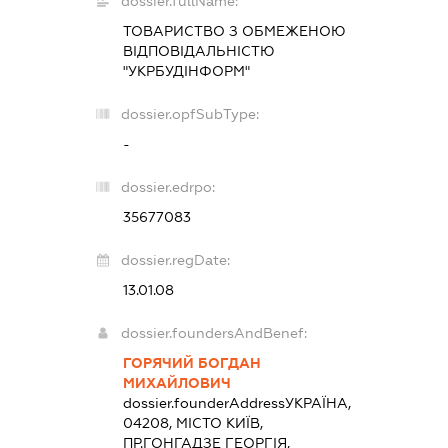
dossier.fullName:
ТОВАРИСТВО З ОБМЕЖЕНОЮ
ВІДПОВІДАЛЬНІСТЮ
"УКРБУДІНФОРМ"
dossier.opfSubType:
-
dossier.edrpo:
35677083
dossier.regDate:
13.01.08
dossier.foundersAndBenef:
ГОРЯЧИЙ БОГДАН
МИХАЙЛОВИЧ
dossier.founderAddress
УКРАЇНА,
04208, МІСТО КИЇВ,
ПР.ГОНГАДЗЕ ГЕОРГІЯ,