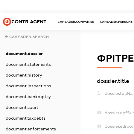
CONTR AGENT
CAHEADER.COMPANIES
CAHEADER.PERSONS
CAHEADER.SEARCH
document.dossier
ФРІТР
document.statements
document.history
dossier.title
document.inspections
dossier.fullNa
document.bankruptcy
document.court
dossier.opfSu
document.taxdebts
dossier.edrpo:
document.enforcements