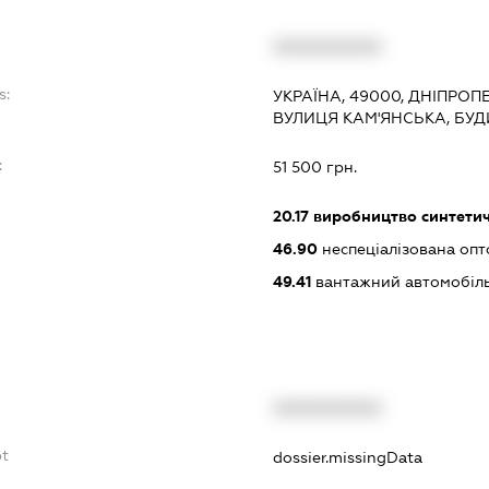
XXXXXXXXXX
s:
УКРАЇНА, 49000, ДНІПРОП
ВУЛИЦЯ КАМ'ЯНСЬКА, БУД
:
51 500 грн.
20.17
виробництво синтетич
46.90
неспеціалізована опт
49.41
вантажний автомобіль
XXXXXXXXXX
bt
dossier.missingData