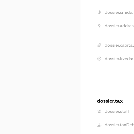
dossier.smida:
dossier.addres
dossier.capital
dossier.kveds:
dossier.tax
dossier.staff
dossier.taxDe