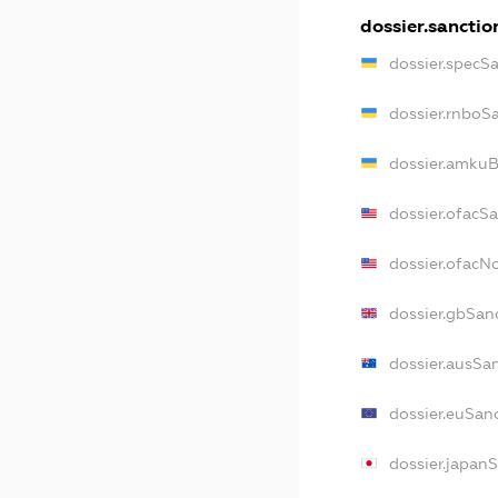
dossier.sanctio
dossier.specS
dossier.rnboS
dossier.amkuB
dossier.ofacS
dossier.ofac
dossier.gbSan
dossier.ausSa
dossier.euSan
dossier.japan