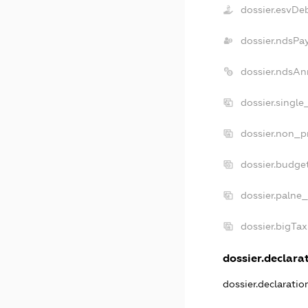
dossier.esvDe
dossier.ndsPa
dossier.ndsAn
dossier.singl
dossier.non_p
dossier.budge
dossier.palne_
dossier.bigTa
dossier.declarat
dossier.declarati