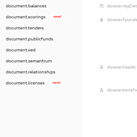
document.balances
dossier.regDat
document.scorings
new!
dossier.found
document.tenders
document.publicfunds
document.ved
document.semantrum
dossier.heads:
document.relationships
document.licenses
new!
dossier.benefic