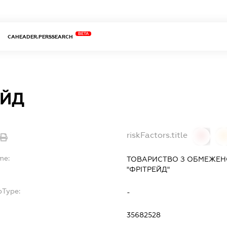
BETA
CAHEADER.PERSSEARCH
ЕЙД
riskFactors.title
0
0
me:
ТОВАРИСТВО З ОБМЕЖЕН
"ФРІТРЕЙД"
bType:
-
35682528