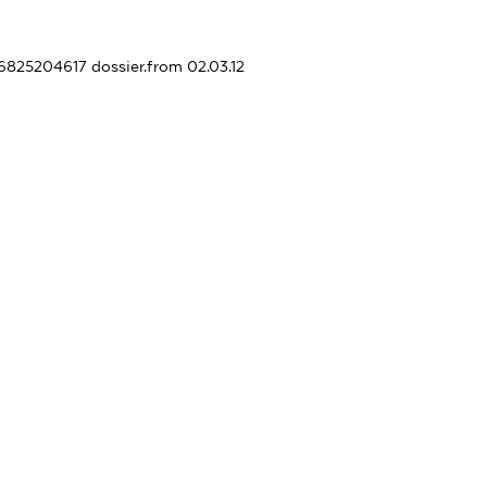
356825204617
dossier.from 02.03.12