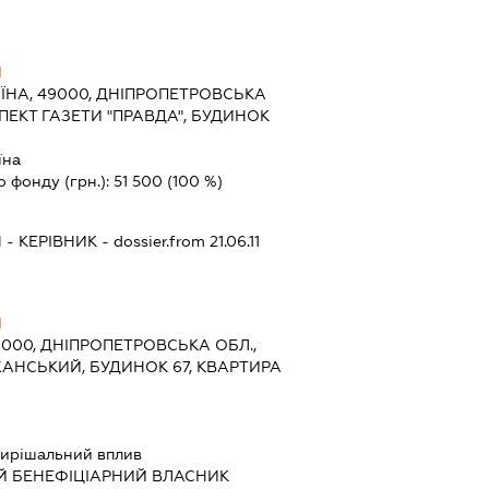
Ч
ЇНА, 49000, ДНІПРОПЕТРОВСЬКА
СПЕКТ ГАЗЕТИ "ПРАВДА", БУДИНОК
їна
о фонду (грн.):
51 500
(100 %)
Ч
-
КЕРІВНИК
- dossier.from 21.06.11
Ч
9000, ДНІПРОПЕТРОВСЬКА ОБЛ.,
ЖАНСЬКИЙ, БУДИНОК 67, КВАРТИРА
ирішальний вплив
Й БЕНЕФІЦІАРНИЙ ВЛАСНИК