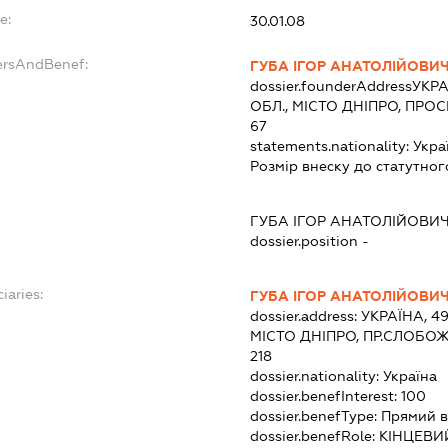
e:
30.01.08
ersAndBenef:
ГУБА ІГОР АНАТОЛІЙОВИ
dossier.founderAddress
УКРА
ОБЛ., МІСТО ДНІПРО, ПРО
67
statements.nationality:
Укра
Розмір внеску до статутног
ГУБА ІГОР АНАТОЛІЙОВИ
dossier.position -
iaries:
ГУБА ІГОР АНАТОЛІЙОВИ
dossier.address:
УКРАЇНА, 4
МІСТО ДНІПРО, ПР.СЛОБО
218
dossier.nationality:
Україна
dossier.benefInterest:
100
dossier.benefType:
Прямий в
dossier.benefRole:
КІНЦЕВИ