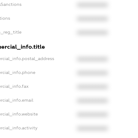
aSanctions
XXXXXXXXXX
tions
XXXXXXXXXX
n_reg_title
XXXXXXXXXX
rcial_info.title
rcial_info.postal_address
XXXXXXXXXX
rcial_info.phone
XXXXXXXXXX
rcial_info.fax
XXXXXXXXXX
rcial_info.email
XXXXXXXXXX
rcial_info.website
XXXXXXXXXX
cial_info.activity
XXXXXXXXXX