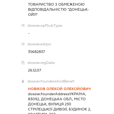
ТОВАРИСТВО З ОБМЕЖЕНОЮ
ВІДПОВІДАЛЬНІСТЮ "ДОНЕЦЬК-
ОЙЛ"
dossier.opfSubType:
-
dossier.edrpo:
35682837
dossier.regDate:
26.12.07
dossier.foundersAndBenef:
НОВІКОВ ОЛЕКСІЙ ОЛЕКСІЙОВИЧ
dossier.founderAddress
УКРАЇНА,
83092, ДОНЕЦЬКА ОБЛ., МІСТО
ДОНЕЦЬК, ВУЛИЦЯ 230
СТРІЛЕЦЬКОЇ ДИВІЗІЇ, БУДИНОК 2,