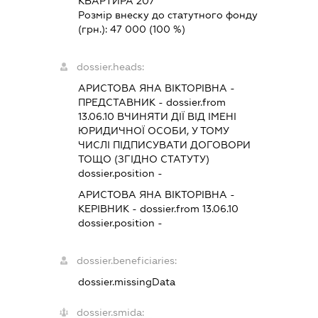
КВАРТИРА 207
Розмір внеску до статутного фонду
(грн.):
47 000
(100 %)
dossier.heads:
АРИСТОВА ЯНА ВІКТОРІВНА
-
ПРЕДСТАВНИК
- dossier.from
13.06.10
ВЧИНЯТИ ДІЇ ВІД ІМЕНІ
ЮРИДИЧНОЇ ОСОБИ, У ТОМУ
ЧИСЛІ ПІДПИСУВАТИ ДОГОВОРИ
ТОЩО (ЗГІДНО СТАТУТУ)
dossier.position -
АРИСТОВА ЯНА ВІКТОРІВНА
-
КЕРІВНИК
- dossier.from 13.06.10
dossier.position -
dossier.beneficiaries:
dossier.missingData
dossier.smida: