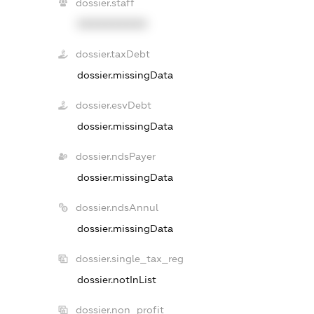
dossier.staff
XXXXXXXXXX
dossier.taxDebt
dossier.missingData
dossier.esvDebt
dossier.missingData
dossier.ndsPayer
dossier.missingData
dossier.ndsAnnul
dossier.missingData
dossier.single_tax_reg
dossier.notInList
dossier.non_profit