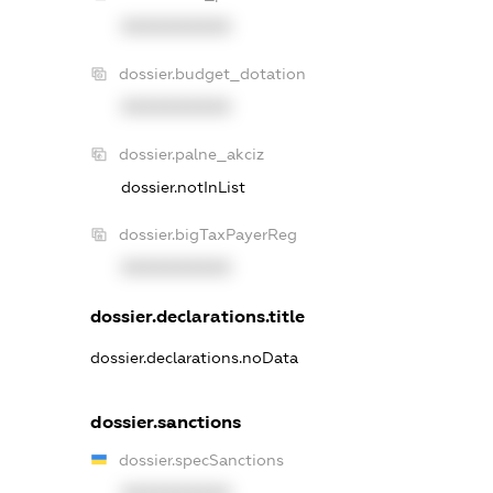
XXXXXXXXXX
dossier.budget_dotation
XXXXXXXXXX
dossier.palne_akciz
dossier.notInList
dossier.bigTaxPayerReg
XXXXXXXXXX
dossier.declarations.title
dossier.declarations.noData
dossier.sanctions
dossier.specSanctions
XXXXXXXXXX