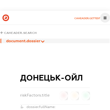
CAHEADER.GETTEST
CAHEADER.SEARCH
document.dossier
ДОНЕЦЬК-ОЙЛ
riskFactors.title
0
0
0
dossier.fullName: