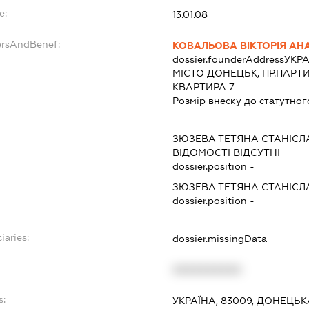
e:
13.01.08
ersAndBenef:
КОВАЛЬОВА ВІКТОРІЯ АН
dossier.founderAddress
УКРА
МІСТО ДОНЕЦЬК, ПР.ПАРТ
КВАРТИРА 7
Розмір внеску до статутног
ЗЮЗЕВА ТЕТЯНА СТАНІСЛ
ВІДОМОСТІ ВІДСУТНІ
dossier.position -
ЗЮЗЕВА ТЕТЯНА СТАНІСЛ
dossier.position -
iaries:
dossier.missingData
XXXXXXXXXX
s:
УКРАЇНА, 83009, ДОНЕЦЬК