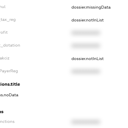
nul
dossier.missingData
_tax_reg
dossier.notInList
ofit
XXXXXXXXXX
t_dotation
XXXXXXXXXX
akciz
dossier.notInList
xPayerReg
XXXXXXXXXX
ions.title
ons.noData
ns
anctions
XXXXXXXXXX