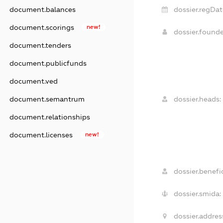
dossier.regDat
document.balances
document.scorings
new!
dossier.found
document.tenders
document.publicfunds
document.ved
dossier.heads:
document.semantrum
document.relationships
document.licenses
new!
dossier.benefic
dossier.smida:
dossier.addres