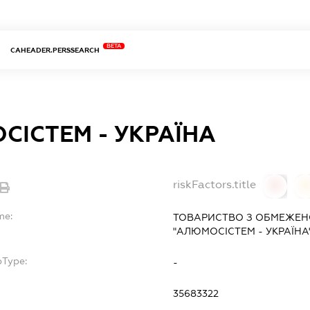
BETA
CAHEADER.PERSSEARCH
СІСТЕМ - УКРАЇНА
riskFactors.title
0
0
me:
ТОВАРИСТВО З ОБМЕЖЕН
"АЛЮМОСІСТЕМ - УКРАЇНА
bType:
-
35683322