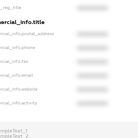
n_reg_title
XXXXXXXXXX
rcial_info.title
rcial_info.postal_address
XXXXXXXXXX
rcial_info.phone
XXXXXXXXXX
rcial_info.fax
XXXXXXXXXX
rcial_info.email
XXXXXXXXXX
rcial_info.website
XXXXXXXXXX
cial_info.activity
XXXXXXXXXX
ampleText_1
ampleText_2