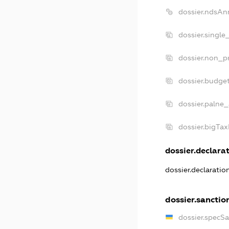
dossier.ndsAn
dossier.single
dossier.non_pr
dossier.budge
dossier.palne_
dossier.bigTa
dossier.declarat
dossier.declarati
dossier.sanctio
dossier.specS