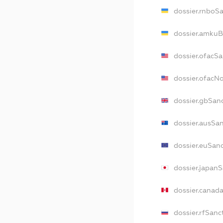
dossier.rnboS
dossier.amkuB
dossier.ofacS
dossier.ofac
dossier.gbSan
dossier.ausSa
dossier.euSan
dossier.japan
dossier.canad
dossier.rfSanc