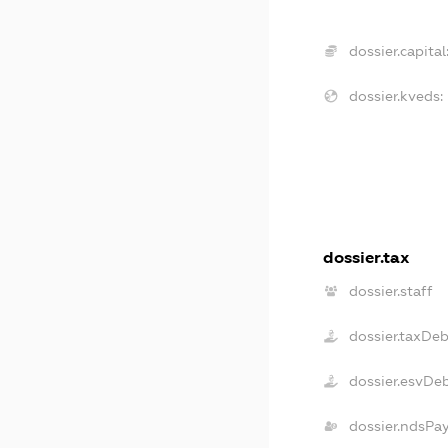
dossier.capital
dossier.kveds:
dossier.tax
dossier.staff
dossier.taxDe
dossier.esvDe
dossier.ndsPa