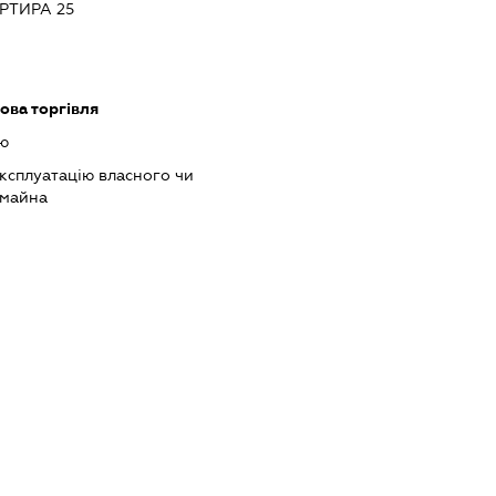
РТИРА 25
ова торгівля
ю
ксплуатацію власного чи
 майна