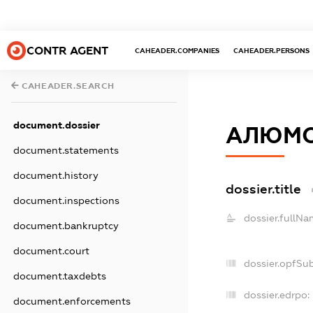
CONTR AGENT
CAHEADER.COMPANIES
CAHEADER.PERSONS
CAHEADER.SEARCH
document.dossier
АЛЮМО
document.statements
document.history
dossier.title
document.inspections
dossier.fullNa
document.bankruptcy
document.court
dossier.opfSu
document.taxdebts
dossier.edrpo:
document.enforcements