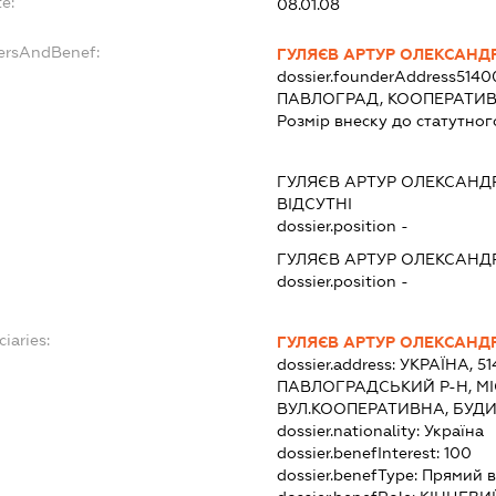
e:
08.01.08
dersAndBenef:
ГУЛЯЄВ АРТУР ОЛЕКСАНД
dossier.founderAddress
5140
ПАВЛОГРАД, КООПЕРАТИВН
Розмір внеску до статутног
ГУЛЯЄВ АРТУР ОЛЕКСАН
ВІДСУТНІ
dossier.position -
ГУЛЯЄВ АРТУР ОЛЕКСАН
dossier.position -
ciaries:
ГУЛЯЄВ АРТУР ОЛЕКСАНД
dossier.address:
УКРАЇНА, 5
ПАВЛОГРАДСЬКИЙ Р-Н, М
ВУЛ.КООПЕРАТИВНА, БУДИ
dossier.nationality:
Україна
dossier.benefInterest:
100
dossier.benefType:
Прямий в