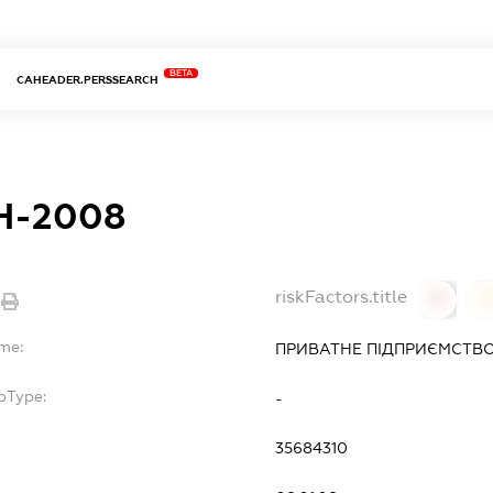
BETA
CAHEADER.PERSSEARCH
Н-2008
riskFactors.title
0
ame:
ПРИВАТНЕ ПІДПРИЄМСТВО
bType:
-
35684310