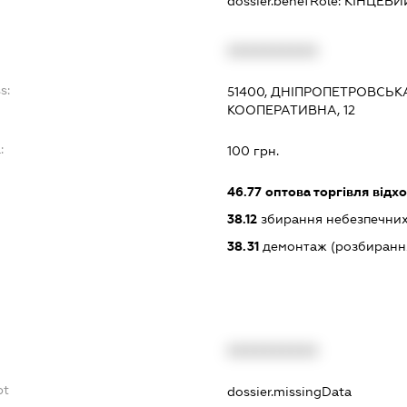
dossier.benefRole:
КІНЦЕВИ
XXXXXXXXXX
s:
51400, ДНІПРОПЕТРОВСЬК
КООПЕРАТИВНА, 12
:
100 грн.
46.77
оптова торгівля відх
38.12
збирання небезпечних
38.31
демонтаж (розбирання
XXXXXXXXXX
bt
dossier.missingData