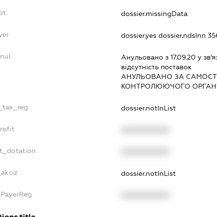
bt
dossier.missingData
yer
dossier.yes
dossier.ndsInn 3
nnul
Анульовано з 17.09.20 у зв'я
вiдсутнiсть поставок
АНУЛЬОВАНО ЗА САМОСТ
КОНТРОЛЮЮЧОГО ОРГАНУ
e_tax_reg
dossier.notInList
rofit
XXXXXXXXXX
et_dotation
XXXXXXXXXX
_akciz
dossier.notInList
axPayerReg
XXXXXXXXXX
ions.title