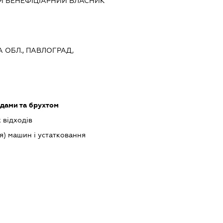
Й БЕНЕФІЦІАРНИЙ ВЛАСНИК
А ОБЛ., ПАВЛОГРАД,
одами та брухтом
 відходів
) машин і устатковання