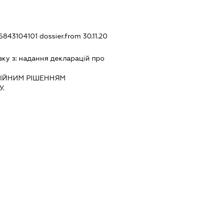
56843104101
dossier.from 30.11.20
зку з:
надання декларацiй про
IЙНИМ РIШЕННЯМ
.