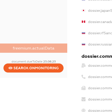
dossier.japan
dossier.canad
dossier.rfSan
dossier.russia
freemium.actualData
dossier.comme
document.dueToDate
23.08.23
dossier.comme
SEARCH.ONMONITORING
dossier.comme
dossier.comme
dossier.comme
dossier.comme