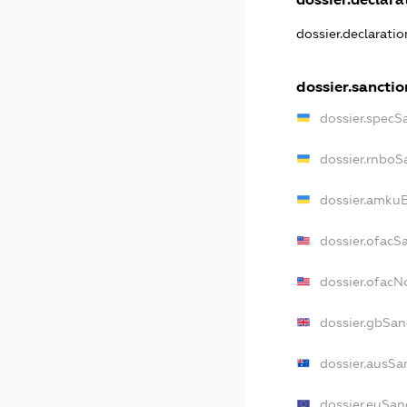
dossier.declarati
dossier.sanctio
dossier.specS
dossier.rnboS
dossier.amkuB
dossier.ofacS
dossier.ofac
dossier.gbSan
dossier.ausSa
dossier.euSan