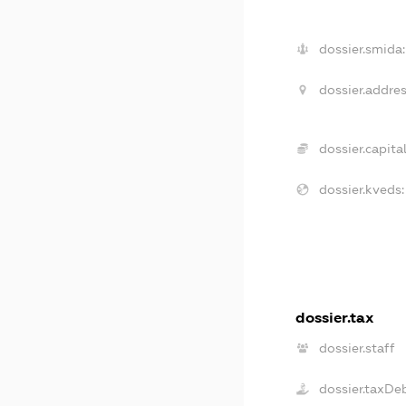
dossier.smida:
dossier.addres
dossier.capital
dossier.kveds:
dossier.tax
dossier.staff
dossier.taxDe