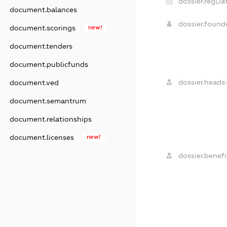
dossier.regDat
document.balances
dossier.foun
document.scorings
new!
document.tenders
document.publicfunds
dossier.heads:
document.ved
document.semantrum
document.relationships
document.licenses
new!
dossier.benefi