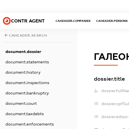
CONTR AGENT
CAHEADER.COMPANIES
CAHEADER.PERSONS
CAHEADER.SEARCH
document.dossier
ГАЛЕО
document.statements
document.history
dossier.title
document.inspections
dossier.fullN
document.bankruptcy
document.court
dossier.opfSu
document.taxdebts
dossier.edrpo:
document.enforcements