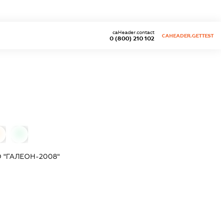
caHeader.contact
CAHEADER.GETTEST
0 (800) 210 102
0
0
 "ГАЛЕОН-2008"