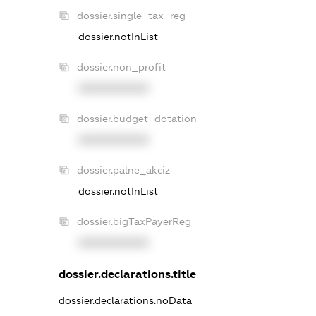
dossier.single_tax_reg
dossier.notInList
dossier.non_profit
XXXXXXXXXX
dossier.budget_dotation
XXXXXXXXXX
dossier.palne_akciz
dossier.notInList
dossier.bigTaxPayerReg
XXXXXXXXXX
dossier.declarations.title
dossier.declarations.noData