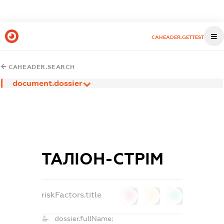
CAHEADER.GETTEST
CAHEADER.SEARCH
document.dossier
ТАЛІОН-СТРІМ
riskFactors.title
0
0
0
dossier.fullName: