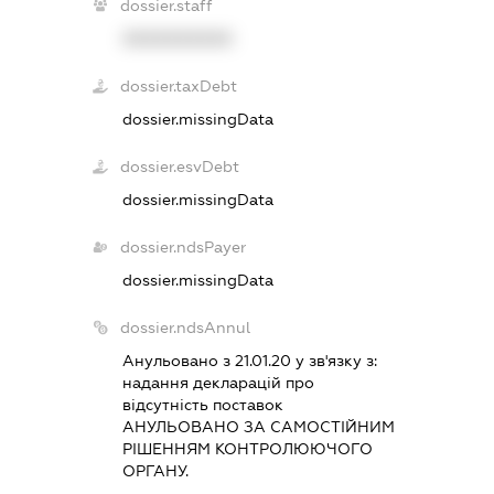
dossier.staff
XXXXXXXXXX
dossier.taxDebt
dossier.missingData
dossier.esvDebt
dossier.missingData
dossier.ndsPayer
dossier.missingData
dossier.ndsAnnul
Анульовано з 21.01.20 у зв'язку з:
надання декларацiй про
вiдсутнiсть поставок
АНУЛЬОВАНО ЗА САМОСТIЙНИМ
РIШЕННЯМ КОНТРОЛЮЮЧОГО
ОРГАНУ.