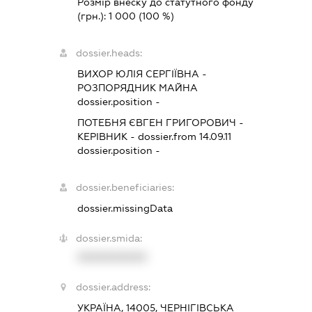
Розмір внеску до статутного фонду
(грн.):
1 000
(100 %)
dossier.heads:
ВИХОР ЮЛІЯ СЕРГІЇВНА
-
РОЗПОРЯДНИК МАЙНА
dossier.position -
ПОТЕБНЯ ЄВГЕН ГРИГОРОВИЧ
-
КЕРІВНИК
- dossier.from 14.09.11
dossier.position -
dossier.beneficiaries:
dossier.missingData
dossier.smida:
XXXXXXXXXX
dossier.address:
УКРАЇНА, 14005, ЧЕРНІГІВСЬКА