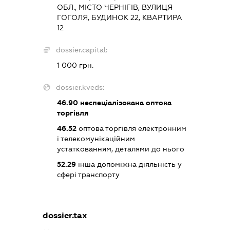
ОБЛ., МІСТО ЧЕРНІГІВ, ВУЛИЦЯ
ГОГОЛЯ, БУДИНОК 22, КВАРТИРА
12
dossier.capital:
1 000 грн.
dossier.kveds:
46.90
неспеціалізована оптова
торгівля
46.52
оптова торгівля електронним
і телекомунікаційним
устаткованням, деталями до нього
52.29
інша допоміжна діяльність у
сфері транспорту
dossier.tax