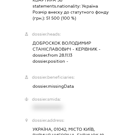
statements.nationality:
Україна
Розмір внеску до статутного фонду
(грн.):
51 500
(100 %)
dossier.heads:
ДОБРОСКОК ВОЛОДИМИР
СТАНІСЛАВОВИЧ
-
КЕРІВНИК
-
dossier.from 28.11.13
dossier.position -
dossier.beneficiaries:
dossier.missingData
dossier.smida:
XXXXXXXXXX
dossier.address:
УКРАЇНА, 01042, МІСТО КИЇВ,