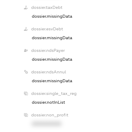
dossier.taxDebt
dossier.missingData
dossier.esvDebt
dossier.missingData
dossier.ndsPayer
dossier.missingData
dossier.ndsAnnul
dossier.missingData
dossier.single_tax_reg
dossier.notInList
dossier.non_profit
XXXXXXXXXX