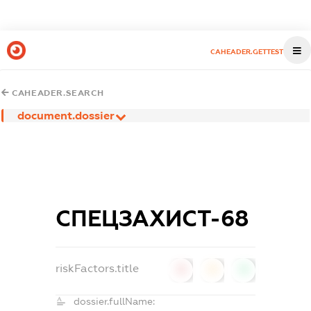
CAHEADER.GETTEST
CAHEADER.SEARCH
document.dossier
СПЕЦЗАХИСТ-68
riskFactors.title
0
0
0
dossier.fullName: