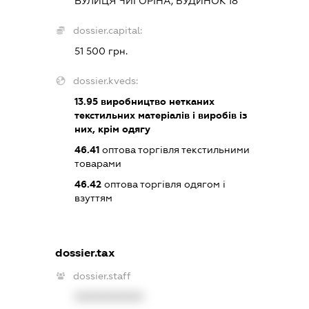
ВУЛИЦЯ ЧИГОРІНА, БУДИНОК 18
dossier.capital:
51 500 грн.
dossier.kveds:
13.95
виробництво нетканих
текстильних матеріалів і виробів із
них, крім одягу
46.41
оптова торгівля текстильними
товарами
46.42
оптова торгівля одягом і
взуттям
dossier.tax
dossier.staff
XXXXXXXXXX