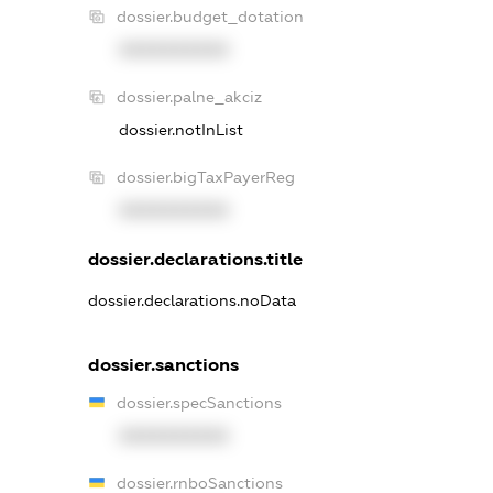
dossier.budget_dotation
XXXXXXXXXX
dossier.palne_akciz
dossier.notInList
dossier.bigTaxPayerReg
XXXXXXXXXX
dossier.declarations.title
dossier.declarations.noData
dossier.sanctions
dossier.specSanctions
XXXXXXXXXX
dossier.rnboSanctions