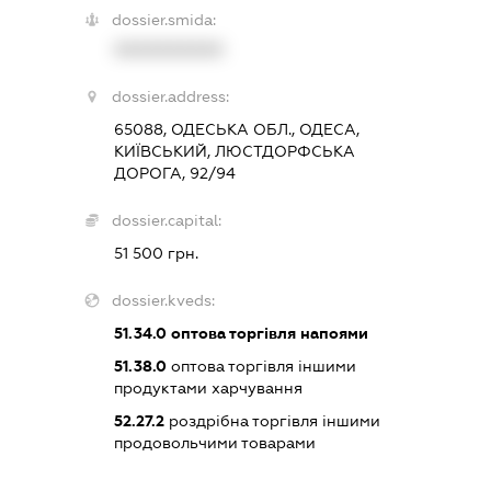
dossier.smida:
XXXXXXXXXX
dossier.address:
65088, ОДЕСЬКА ОБЛ., ОДЕСА,
КИЇВСЬКИЙ, ЛЮСТДОРФСЬКА
ДОРОГА, 92/94
dossier.capital:
51 500 грн.
dossier.kveds:
51.34.0
оптова торгівля напоями
51.38.0
оптова торгівля іншими
продуктами харчування
52.27.2
роздрібна торгівля іншими
продовольчими товарами