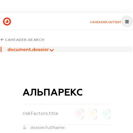
CAHEADER.GETTEST
CAHEADER.SEARCH
document.dossier
АЛЬПАРЕКС
riskFactors.title
0
0
0
dossier.fullName: