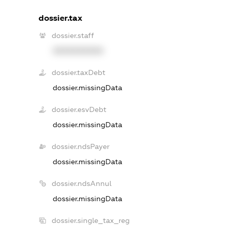
dossier.tax
dossier.staff
XXXXXXXXXX
dossier.taxDebt
dossier.missingData
dossier.esvDebt
dossier.missingData
dossier.ndsPayer
dossier.missingData
dossier.ndsAnnul
dossier.missingData
dossier.single_tax_reg