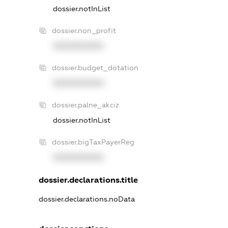
dossier.notInList
dossier.non_profit
XXXXXXXXXX
dossier.budget_dotation
XXXXXXXXXX
dossier.palne_akciz
dossier.notInList
dossier.bigTaxPayerReg
XXXXXXXXXX
dossier.declarations.title
dossier.declarations.noData