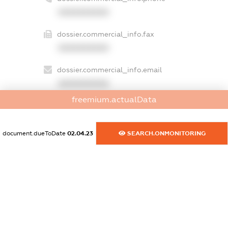
XXXXXXXXXX
dossier.commercial_info.fax
XXXXXXXXXX
dossier.commercial_info.email
XXXXXXXXXX
freemium.actualData
dossier.commercial_info.website
XXXXXXXXXX
document.dueToDate
02.04.23
SEARCH.ONMONITORING
dossier.commercial_info.activity
XXXXXXXXXX
freemium.exampleText_1
freemium.exampleText_2
freemium.anonymousPerSearch2