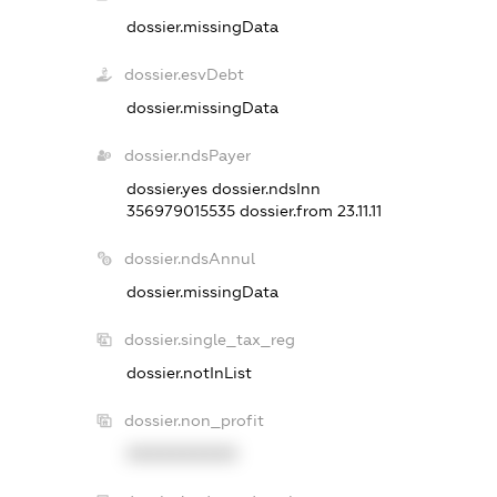
dossier.missingData
dossier.esvDebt
dossier.missingData
dossier.ndsPayer
dossier.yes
dossier.ndsInn
356979015535
dossier.from 23.11.11
dossier.ndsAnnul
dossier.missingData
dossier.single_tax_reg
dossier.notInList
dossier.non_profit
XXXXXXXXXX