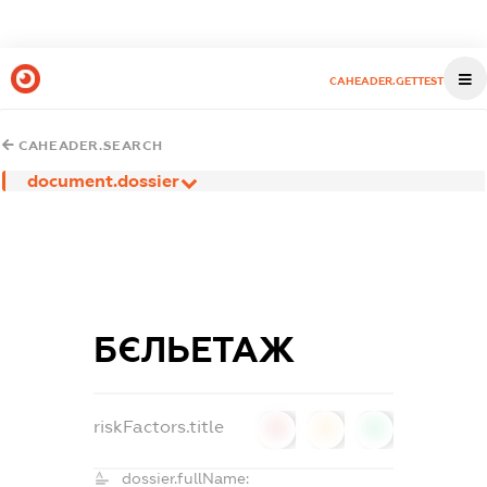
CAHEADER.GETTEST
CAHEADER.SEARCH
document.dossier
БЄЛЬЕТАЖ
riskFactors.title
0
0
0
dossier.fullName: