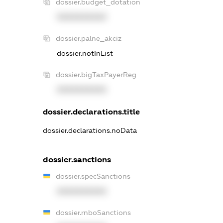
dossier.budget_dotation
XXXXXXXXXX
dossier.palne_akciz
dossier.notInList
dossier.bigTaxPayerReg
XXXXXXXXXX
dossier.declarations.title
dossier.declarations.noData
dossier.sanctions
dossier.specSanctions
XXXXXXXXXX
dossier.rnboSanctions