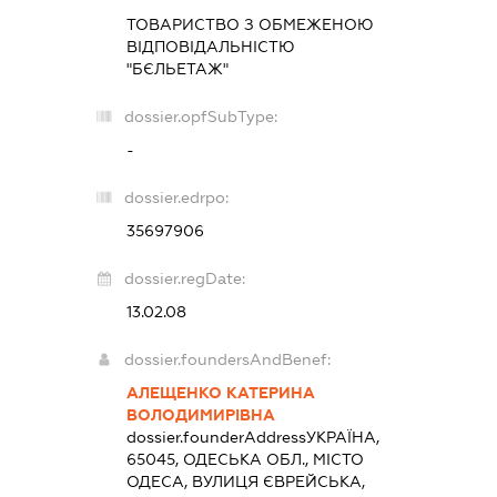
ТОВАРИСТВО З ОБМЕЖЕНОЮ
ВІДПОВІДАЛЬНІСТЮ
"БЄЛЬЕТАЖ"
dossier.opfSubType:
-
dossier.edrpo:
35697906
dossier.regDate:
13.02.08
dossier.foundersAndBenef:
АЛЕЩЕНКО КАТЕРИНА
ВОЛОДИМИРІВНА
dossier.founderAddress
УКРАЇНА,
65045, ОДЕСЬКА ОБЛ., МІСТО
ОДЕСА, ВУЛИЦЯ ЄВРЕЙСЬКА,