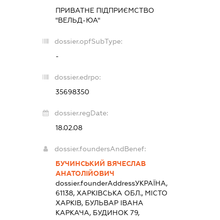
ПРИВАТНЕ ПІДПРИЄМСТВО
"ВЕЛЬД-ЮА"
dossier.opfSubType:
-
dossier.edrpo:
35698350
dossier.regDate:
18.02.08
dossier.foundersAndBenef:
БУЧИНСЬКИЙ ВЯЧЕСЛАВ
АНАТОЛІЙОВИЧ
dossier.founderAddress
УКРАЇНА,
61138, ХАРКІВСЬКА ОБЛ., МІСТО
ХАРКІВ, БУЛЬВАР ІВАНА
КАРКАЧА, БУДИНОК 79,