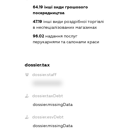
64.19
інші види грошового
посередництва
47.19
інші види роздрібної торгівлі
в неспеціалізованих магазинах
96.02
надання послуг
перукарнями та салонами краси
dossier.tax
dossier.staff
XXXXXXXXXX
dossier.taxDebt
dossier.missingData
dossier.esvDebt
dossier.missingData