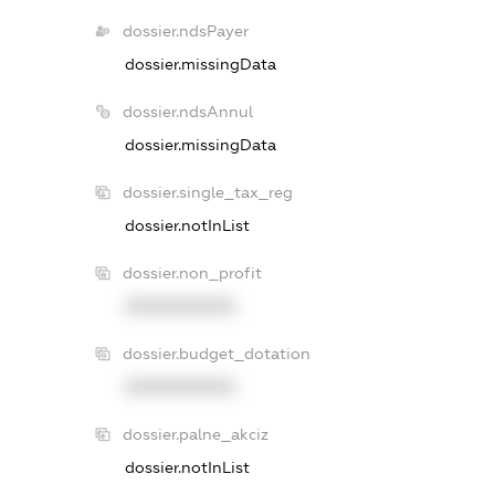
dossier.ndsPayer
dossier.missingData
dossier.ndsAnnul
dossier.missingData
dossier.single_tax_reg
dossier.notInList
dossier.non_profit
XXXXXXXXXX
dossier.budget_dotation
XXXXXXXXXX
dossier.palne_akciz
dossier.notInList