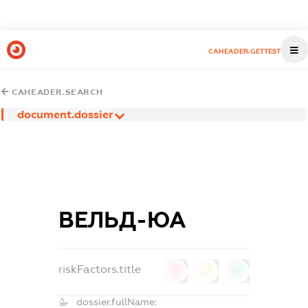
CAHEADER.GETTEST
CAHEADER.SEARCH
document.dossier
ВЕЛЬД-ЮА
riskFactors.title
0
0
0
dossier.fullName: