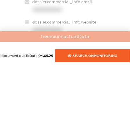
dossier.commercial_info.email
XXXXXXXXXX
dossier.commercial_info.website
XXXXXXXXXX
freemium.actualData
dossier.commercial_info.activity
XXXXXXXXXX
document.dueToDate
04.05.25
SEARCH.ONMONITORING
freemium.exampleText_1
freemium.exampleText_2
freemium.anonymousPerSearch2
FREEMIUM.DETAILS
FREEMIUM.REGISTER