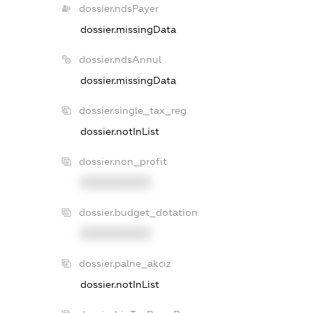
dossier.ndsPayer
dossier.missingData
dossier.ndsAnnul
dossier.missingData
dossier.single_tax_reg
dossier.notInList
dossier.non_profit
XXXXXXXXXX
dossier.budget_dotation
XXXXXXXXXX
dossier.palne_akciz
dossier.notInList