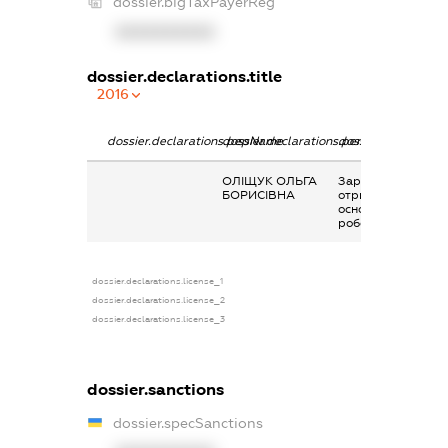
dossier.bigTaxPayerReg
XXXXXXXXXX
dossier.declarations.title
2016
dossier.declarations.pepName
dossier.declarations.personName
dossier.declaratio
ОЛІЩУК ОЛЬГА
Заробітна плата
БОРИСІВНА
отримана за
основним місцем
роботи
dossier.declarations.license_1
dossier.declarations.license_2
dossier.declarations.license_3
dossier.sanctions
dossier.specSanctions