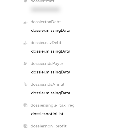
dossier.staff
XXXXXXXXXX
dossier.taxDebt
dossier.missingData
dossier.esvDebt
dossier.missingData
dossier.ndsPayer
dossier.missingData
dossier.ndsAnnul
dossier.missingData
dossier.single_tax_reg
dossier.notInList
dossier.non_profit