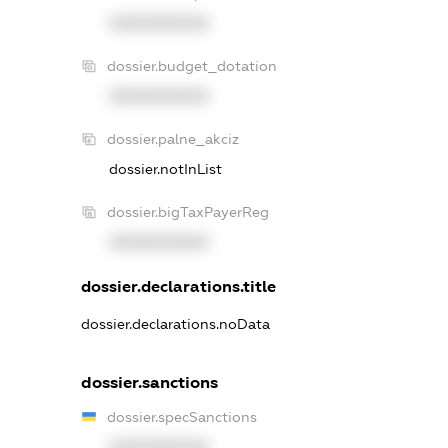
XXXXXXXXXX
dossier.budget_dotation
XXXXXXXXXX
dossier.palne_akciz
dossier.notInList
dossier.bigTaxPayerReg
XXXXXXXXXX
dossier.declarations.title
dossier.declarations.noData
dossier.sanctions
dossier.specSanctions
XXXXXXXXXX