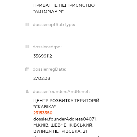
ПРИВАТНЕ ПІДПРИЄМСТВО
"АВТОМАР М"
dossier.opfSubType:
-
dossier.edrpo:
35699112
dossier.regDate:
27.02.08
dossier.foundersAndBenef:
ЦЕНТР РОЗВИТКУ ТЕРИТОРІЙ
"СКАВІКА"
23153350
dossier.founderAddress
04071,
М.КИЇВ, ШЕВЧЕНКІВСЬКИЙ,
ВУЛИЦЯ ПЕТРІВСЬКА, 21