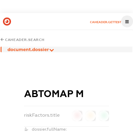
CAHEADER.GETTEST
CAHEADER.SEARCH
document.dossier
АВТОМАР М
riskFactors.title
0
0
0
dossier.fullName: