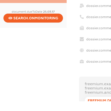
dossier.comme
document.dueToDate
25.03.17
dossier.comme
SEARCH.ONMONITORING
dossier.commer
dossier.commer
dossier.commer
dossier.commer
freemium.exa
freemium.ex
freemium.an
FREEMIUM.D