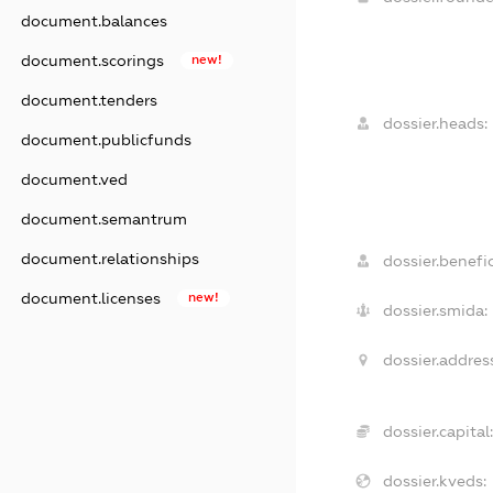
document.balances
document.scorings
new!
document.tenders
dossier.heads:
document.publicfunds
document.ved
document.semantrum
document.relationships
dossier.benefic
document.licenses
new!
dossier.smida:
dossier.addres
dossier.capital:
dossier.kveds: