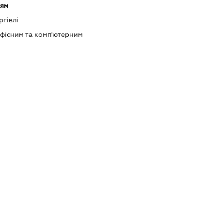
ням
ргівлі
офісним та комп'ютерним