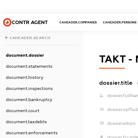
CONTR AGENT
CAHEADER.COMPANIES
CAHEADER.PERSONS
CAHEADER.SEARCH
document.dossier
ТАКТ - 
document.statements
document.history
dossier.title
document.inspections
dossier.fullNa
document.bankruptcy
dossier.opfSu
document.court
document.taxdebts
dossier.edrpo:
document.enforcements
dossier.found