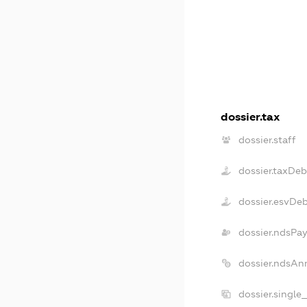
dossier.tax
dossier.staff
dossier.taxDeb
dossier.esvDe
dossier.ndsPay
dossier.ndsAn
dossier.single