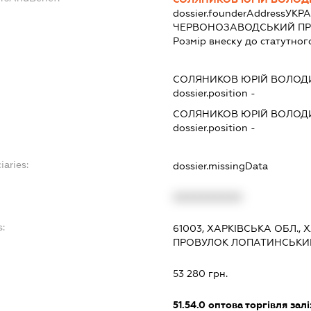
dossier.founderAddress
УКРА
ЧЕРВОНОЗАВОДСЬКИЙ ПРОВ
Розмір внеску до статутног
СОЛЯНИКОВ ЮРІЙ ВОЛО
dossier.position -
СОЛЯНИКОВ ЮРІЙ ВОЛО
dossier.position -
iaries:
dossier.missingData
XXXXXXXXXX
s:
61003, ХАРКІВСЬКА ОБЛ.,
ПРОВУЛОК ЛОПАТИНСЬКИЙ,
53 280 грн.
51.54.0
оптова торгівля зал