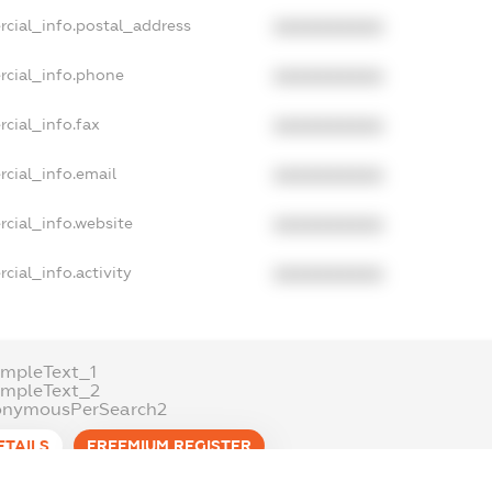
rcial_info.postal_address
XXXXXXXXXX
rcial_info.phone
XXXXXXXXXX
cial_info.fax
XXXXXXXXXX
cial_info.email
XXXXXXXXXX
cial_info.website
XXXXXXXXXX
cial_info.activity
XXXXXXXXXX
mpleText_1
ampleText_2
onymousPerSearch2
ETAILS
FREEMIUM.REGISTER