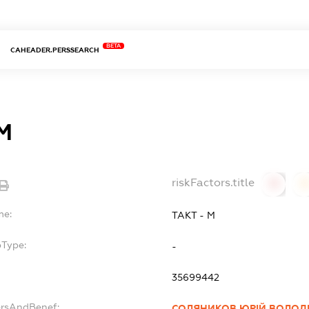
BETA
CAHEADER.PERSSEARCH
М
riskFactors.title
0
0
me:
ТАКТ - М
bType:
-
35699442
ersAndBenef:
СОЛЯНИКОВ ЮРІЙ ВОЛО