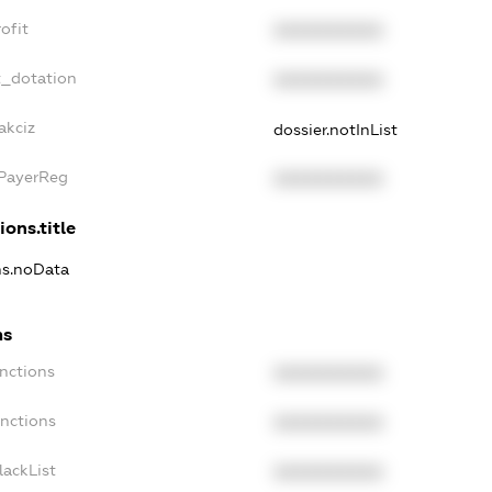
ofit
XXXXXXXXXX
t_dotation
XXXXXXXXXX
akciz
dossier.notInList
xPayerReg
XXXXXXXXXX
ions.title
ns.noData
ns
nctions
XXXXXXXXXX
anctions
XXXXXXXXXX
lackList
XXXXXXXXXX