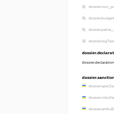
dossier.non_pr
dossier.budge
dossier.palne_
dossier.bigTa
dossier.declarat
dossier.declaratio
dossier.sanctio
dossier.specSa
dossier.rnboS
dossier.amkuB