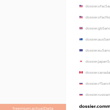
dossier.ofacSa
dossier.ofacN
dossier.gbSan
dossier.ausSan
dossier.euSanc
dossier.japanS
dossier.canad
dossier.rfSanc
dossier.russia
dossier.comme
freemium.actualData