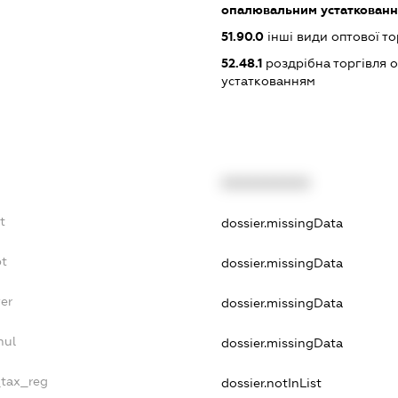
опалювальним устаткован
51.90.0
інші види оптової то
52.48.1
роздрібна торгівля 
устаткованням
XXXXXXXXXX
t
dossier.missingData
bt
dossier.missingData
er
dossier.missingData
nul
dossier.missingData
_tax_reg
dossier.notInList