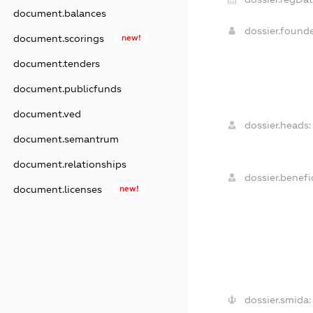
document.balances
dossier.found
document.scorings
new!
document.tenders
document.publicfunds
document.ved
dossier.heads:
document.semantrum
document.relationships
dossier.benefic
document.licenses
new!
dossier.smida: