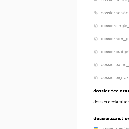
dossier.ndsAn
dossier.singl
dossier.non_p
dossier.budge
dossier.palne_
dossier.bigTa
dossier.declarat
dossier.declarati
dossier.sanctio
dossier.specS