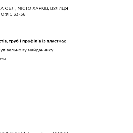
КА ОБЛ., МІСТО ХАРКІВ, ВУЛИЦЯ
 ОФІС 33-36
ів, труб і профілів із пластмас
будівельному майданчику
оти