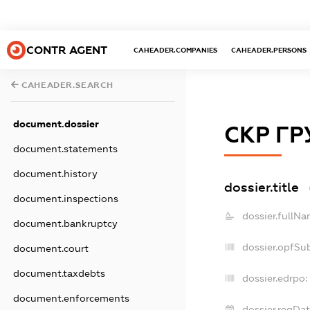
CONTR AGENT
CAHEADER.COMPANIES
CAHEADER.PERSONS
CAHEADER.SEARCH
document.dossier
СКР ГР
document.statements
document.history
dossier.title
document.inspections
dossier.fullNa
document.bankruptcy
dossier.opfSu
document.court
document.taxdebts
dossier.edrpo:
document.enforcements
dossier.regDat