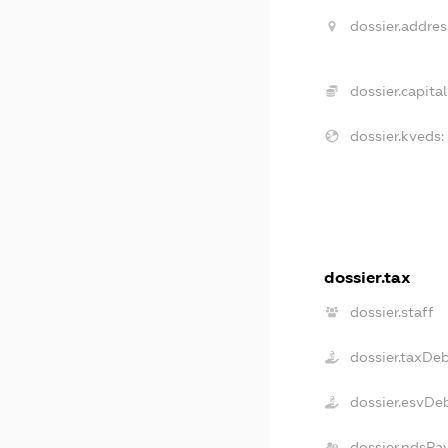
dossier.addres
dossier.capital
dossier.kveds:
dossier.tax
dossier.staff
dossier.taxDe
dossier.esvDe
dossier.ndsPa