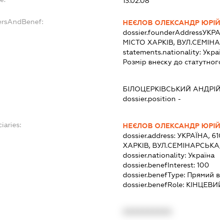
13.02.08
ersAndBenef:
НЕЄЛОВ ОЛЕКСАНДР ЮРІ
dossier.founderAddress
УКРА
МІСТО ХАРКІВ, ВУЛ.СЕМІН
statements.nationality:
Укра
Розмір внеску до статутног
БІЛОЦЕРКІВСЬКИЙ АНДРІ
dossier.position -
iaries:
НЕЄЛОВ ОЛЕКСАНДР ЮРІ
dossier.address:
УКРАЇНА, 6
ХАРКІВ, ВУЛ.СЕМІНАРСЬКА
dossier.nationality:
Україна
dossier.benefInterest:
100
dossier.benefType:
Прямий в
dossier.benefRole:
КІНЦЕВИ
XXXXXXXXXX