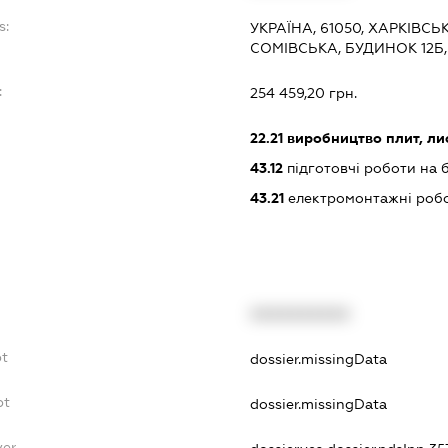
s:
УКРАЇНА, 61050, ХАРКІВСЬ
СОМІВСЬКА, БУДИНОК 12Б,
:
254 459,20 грн.
22.21
виробництво плит, лист
43.12
підготовчі роботи на 
43.21
електромонтажні роб
XXXXXXXXXX
bt
dossier.missingData
bt
dossier.missingData
yer