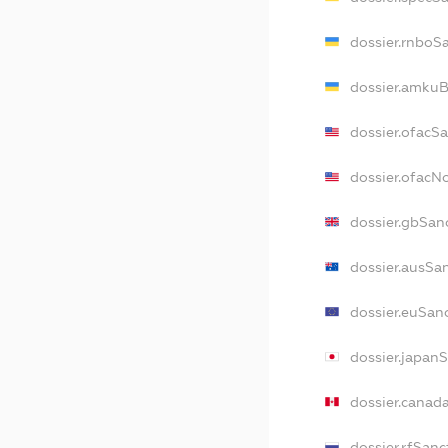
dossier.rnboS
dossier.amkuB
dossier.ofacS
dossier.ofac
dossier.gbSan
dossier.ausSa
dossier.euSan
dossier.japan
dossier.canad
dossier.rfSanc