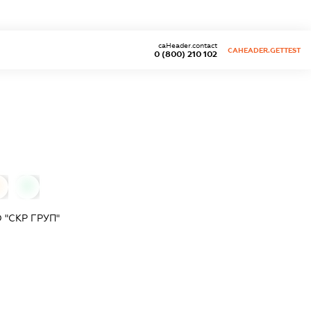
caHeader.contact
CAHEADER.GETTEST
0 (800) 210 102
0
"СКР ГРУП"