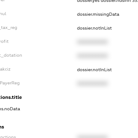
dossier.yes
dossier.ndsInn 
nul
dossier.missingData
e_tax_reg
dossier.notInList
rofit
XXXXXXXXXX
t_dotation
XXXXXXXXXX
akciz
dossier.notInList
xPayerReg
XXXXXXXXXX
ions.title
ons.noData
ns
anctions
XXXXXXXXXX