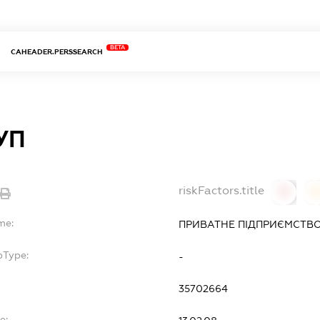
BETA
CAHEADER.PERSSEARCH
УП
riskFactors.title
0
0
me:
ПРИВАТНЕ ПІДПРИЄМСТВО 
bType:
-
35702664
e: