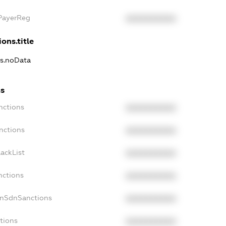
xPayerReg
XXXXXXXXXX
ons.title
ns.noData
ns
nctions
XXXXXXXXXX
nctions
XXXXXXXXXX
ackList
XXXXXXXXXX
nctions
XXXXXXXXXX
onSdnSanctions
XXXXXXXXXX
tions
XXXXXXXXXX