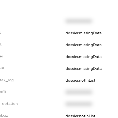
XXXXXXXXXX
t
dossier.missingData
t
dossier.missingData
er
dossier.missingData
nul
dossier.missingData
_tax_reg
dossier.notInList
ofit
XXXXXXXXXX
t_dotation
XXXXXXXXXX
akciz
dossier.notInList