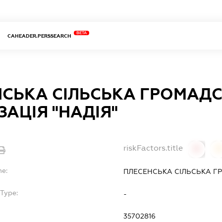
BETA
CAHEADER.PERSSEARCH
НСЬКА СІЛЬСЬКА ГРОМАД
ЗАЦІЯ "НАДІЯ"
riskFactors.title
0
0
me:
ПЛЕСЕНСЬКА СІЛЬСЬКА ГР
Type:
-
35702816