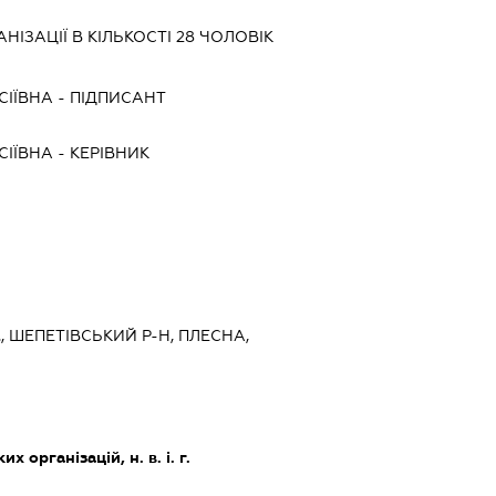
ІЗАЦІЇ В КІЛЬКОСТІ 28 ЧОЛОВІК
СІЇВНА
-
ПІДПИСАНТ
СІЇВНА
-
КЕРІВНИК
, ШЕПЕТІВСЬКИЙ Р-Н, ПЛЕСНА,
х організацій, н. в. і. г.