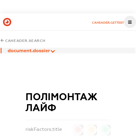
CAHEADER.GETTEST
CAHEADER.SEARCH
document.dossier
ПОЛІМОНТАЖ
ЛАЙФ
riskFactors.title
0
0
0