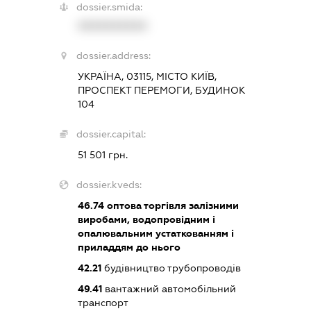
dossier.smida:
XXXXXXXXXX
dossier.address:
УКРАЇНА, 03115, МІСТО КИЇВ,
ПРОСПЕКТ ПЕРЕМОГИ, БУДИНОК
104
dossier.capital:
51 501 грн.
dossier.kveds:
46.74
оптова торгівля залізними
виробами, водопровідним і
опалювальним устаткованням і
приладдям до нього
42.21
будівництво трубопроводів
49.41
вантажний автомобільний
транспорт