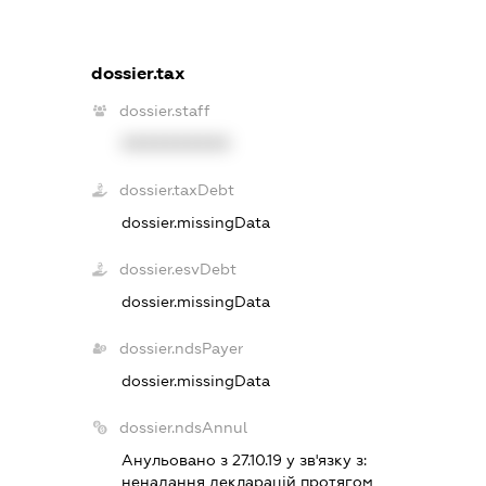
dossier.tax
dossier.staff
XXXXXXXXXX
dossier.taxDebt
dossier.missingData
dossier.esvDebt
dossier.missingData
dossier.ndsPayer
dossier.missingData
dossier.ndsAnnul
Анульовано з 27.10.19 у зв'язку з:
ненадання декларацiй протягом