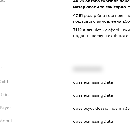
ds:
46.73
оптова торгівля дер
матеріалами та санітарно
47.91
роздрібна торгівля, щ
поштового замовлення або
71.12
діяльність у сфері інжин
надання послуг технічного
ff
XXXXXXXXXX
xDebt
dossier.missingData
vDebt
dossier.missingData
sPayer
dossier.yes
dossier.ndsInn 
sAnnul
dossier.missingData