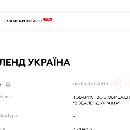
BETA
CAHEADER.PERSSEARCH
ЛЕНД УКРАЇНА
riskFactors.title
e
0
lName:
ТОВАРИСТВО З ОБМЕЖЕН
"ВОДАЛЕНД УКРАЇНА"
fSubType:
-
po:
35704813