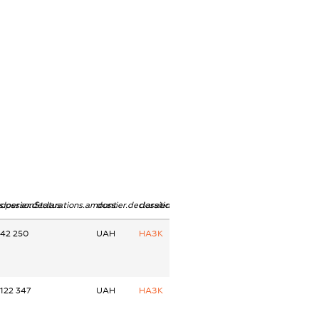
ns.personStatus
dossier.declarations.amount
dossier.declarations.currency
dossier.declarations.source
42 250
UAH
НАЗК
122 347
UAH
НАЗК