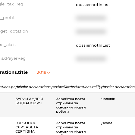
gle_tax_reg
dossier.notInList
_profit
XXXXXXXXXX
dget_dotation
XXXXXXXXXX
ne_akciz
dossier.notInList
gTaxPayerReg
XXXXXXXXXX
rations.title
2018
rations.pepName
dossier.declarations.personName
dossier.declarations.relType
dossier.declaratio
БУРИЙ АНДРІЙ
Заробітна плата
Чоловік
БОГДАНОВИЧ
отримана за
основним місцем
роботи
ГОРБОНОС
Заробітна плата
Дочка
ЄЛИЗАВЕТА
отримана за
СЕРГІЇВНА
основним місцем