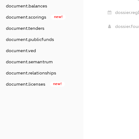
document.balances
dossier.reg
document.scorings
new!
dossier.fo
document.tenders
document.publicfunds
document.ved
document.semantrum
document.relationships
document.licenses
new!