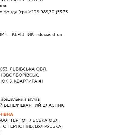
їна
о фонду (грн.):
106 989,30
(33.33
ВИЧ
-
КЕРІВНИК
- dossier.from
1053, ЛЬВІВСЬКА ОБЛ.,
 НОВОЯВОРІВСЬК,
ОК 5, КВАРТИРА 41
вирішальний вплив
Й БЕНЕФІЦІАРНИЙ ВЛАСНИК
НІВНА
6001, ТЕРНОПІЛЬСЬКА ОБЛ.,
ТО ТЕРНОПІЛЬ, ВУЛ.РУСЬКА,
8