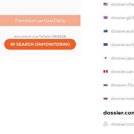
dossier.of
dossier.gb
freemium.actualData
dossier.au
document.dueToDate
07.07.26
SEARCH.ONMONITORING
dossier.eu
dossier.ja
dossier.ca
dossier.rfS
dossier.rus
dossier.com
dossier.co