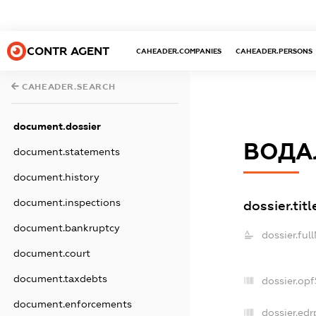
CONTR AGENT
CAHEADER.COMPANIES
CAHEADER.PERSONS
CAHEADER.SEARCH
document.dossier
ВОДА
document.statements
document.history
document.inspections
dossier.titl
document.bankruptcy
dossier.ful
document.court
document.taxdebts
dossier.op
document.enforcements
dossier.edr