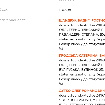
Date:
11.02.08
undersAndBenef:
ШАНДРУК ВАДИМ РОСТИ
dossier.founderAddress
УКРА
ОБЛ., ТЕРНОПІЛЬСЬКИЙ Р-
ПР.БАНДЕРИ СТЕПАНА, БУ
statements.nationality:
Укра
Розмір внеску до статутног
%)
ГРОДСЬКА КАТЕРИНА ІВА
dossier.founderAddress
УКРА
ОБЛ., ТЕРНОПІЛЬСЬКИЙ Р-
ВУЛ.РУСЬКА, БУДИНОК 23,
statements.nationality:
Укра
Розмір внеску до статутног
%)
ДУТКО ОЛЕГ РОМАНОВИЧ
dossier.founderAddress
УКРА
ЯВОРІВСЬКИЙ Р-Н, МІСТО
ВУЛ.ШЕПТИЦЬКОГО, БУДИН