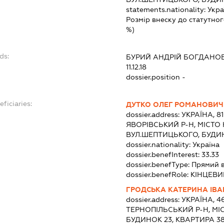
statements.nationality:
Укра
Розмір внеску до статутног
%)
ds:
БУРИЙ АНДРІЙ БОГДАНО
11.12.18
dossier.position -
ficiaries:
ДУТКО ОЛЕГ РОМАНОВИЧ
dossier.address:
УКРАЇНА, 8
ЯВОРІВСЬКИЙ Р-Н, МІСТО
ВУЛ.ШЕПТИЦЬКОГО, БУДИН
dossier.nationality:
Україна
dossier.benefInterest:
33.33
dossier.benefType:
Прямий 
dossier.benefRole:
КІНЦЕВИ
ГРОДСЬКА КАТЕРИНА ІВА
dossier.address:
УКРАЇНА, 4
ТЕРНОПІЛЬСЬКИЙ Р-Н, МІС
БУДИНОК 23, КВАРТИРА 3