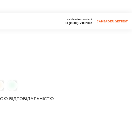
caHeader.contact
CAHEADER.GETTEST
0 (800) 210 102
0
0
ОЮ ВІДПОВІДАЛЬНІСТЮ