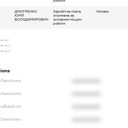
роботи
ДМИТРЕНКО
Заробітна плата
Чоловік
ЮРІЙ
отримана за
ВОЛОДИМИРОВИЧ
основним місцем
роботи
icense_1
icense_2
icense_3
tions
ecSanctions
XXXXXXXXXX
boSanctions
XXXXXXXXXX
kuBlackList
XXXXXXXXXX
acSanctions
XXXXXXXXXX