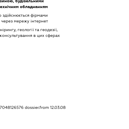
евиною, будівельними
-технічним обладнанням
о здійснюється фірмами
 через мережу інтернет
ірингу, геології та геодезії,
 консультування в цих сферах
357048126576
dossier.from 12.03.08