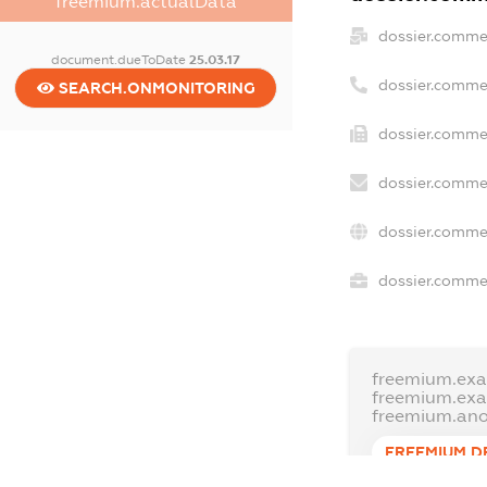
freemium.actualData
dossier.comme
document.dueToDate
25.03.17
dossier.comme
SEARCH.ONMONITORING
dossier.commer
dossier.commer
dossier.commer
dossier.commer
freemium.exa
freemium.ex
freemium.an
FREEMIUM.D