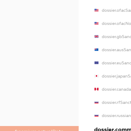
dossier.ofacSa
dossier.ofacN
dossier.gbSan
dossier.ausSa
dossier.euSan
dossier.japanS
dossier.canad
dossier.rfSanc
dossier.russia
dossier.comme