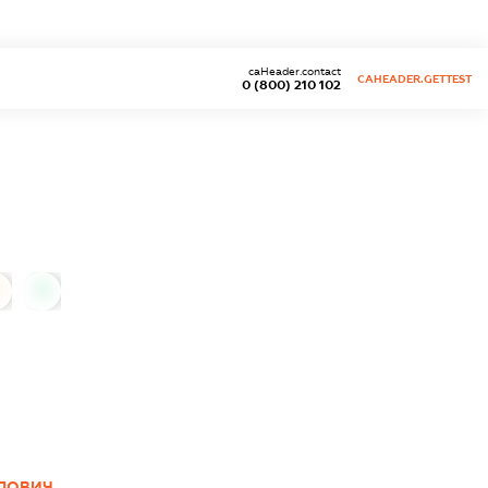
caHeader.contact
CAHEADER.GETTEST
0 (800) 210 102
0
ЛОВИЧ