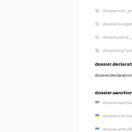
dossier.non_pr
dossier.budge
dossier.palne_
dossier.bigTa
dossier.declarat
dossier.declaratio
dossier.sanctio
dossier.specSa
dossier.rnboS
dossier.amkuB