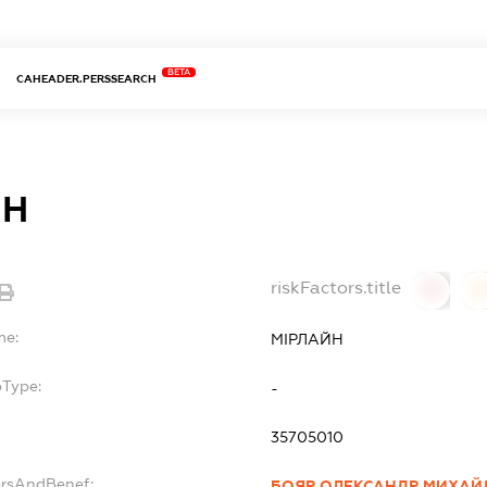
BETA
CAHEADER.PERSSEARCH
ЙН
riskFactors.title
0
0
me:
МІРЛАЙН
bType:
-
35705010
ersAndBenef:
БОЯР ОЛЕКСАНДР МИХАЙ