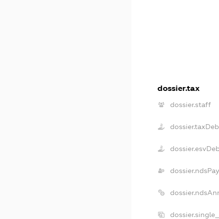
dossier.tax
dossier.staff
dossier.taxDeb
dossier.esvDe
dossier.ndsPay
dossier.ndsAn
dossier.single