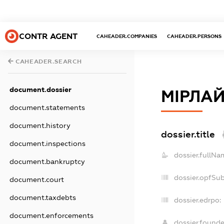
CONTR AGENT
CAHEADER.COMPANIES
CAHEADER.PERSONS
CAHEADER.SEARCH
document.dossier
МІРЛА
document.statements
document.history
dossier.title
document.inspections
dossier.fullNa
document.bankruptcy
dossier.opfSu
document.court
document.taxdebts
dossier.edrpo:
document.enforcements
dossier.found