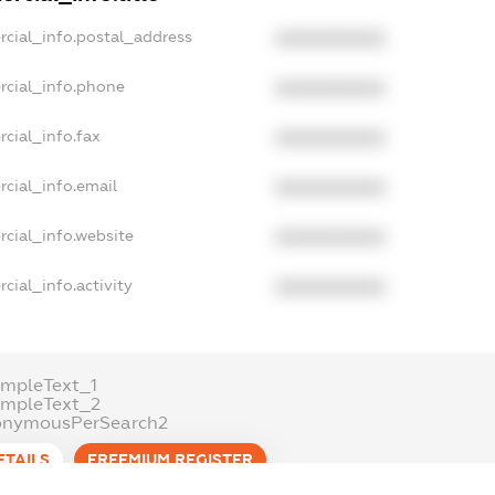
rcial_info.postal_address
XXXXXXXXXX
rcial_info.phone
XXXXXXXXXX
cial_info.fax
XXXXXXXXXX
cial_info.email
XXXXXXXXXX
cial_info.website
XXXXXXXXXX
cial_info.activity
XXXXXXXXXX
mpleText_1
ampleText_2
onymousPerSearch2
ETAILS
FREEMIUM.REGISTER