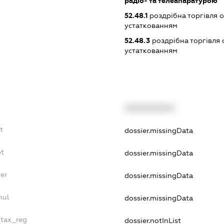
радіо- та телеапаратурою
52.48.1
роздрібна торгівля 
устаткованням
52.48.3
роздрібна торгівля 
устаткованням
XXXXXXXXXX
t
dossier.missingData
bt
dossier.missingData
er
dossier.missingData
nul
dossier.missingData
_tax_reg
dossier.notInList