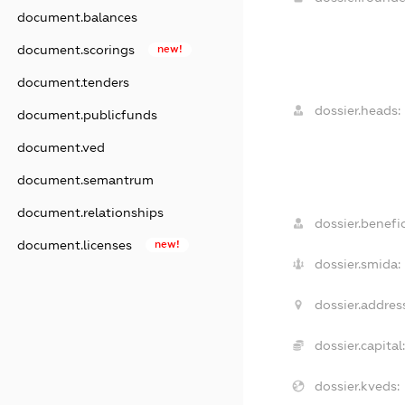
document.balances
document.scorings
new!
document.tenders
dossier.heads:
document.publicfunds
document.ved
document.semantrum
document.relationships
dossier.benefic
document.licenses
new!
dossier.smida:
dossier.addres
dossier.capital:
dossier.kveds: