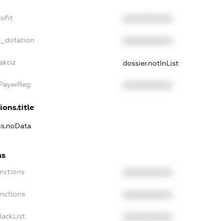
ofit
XXXXXXXXXX
t_dotation
XXXXXXXXXX
akciz
dossier.notInList
xPayerReg
XXXXXXXXXX
ions.title
ns.noData
ns
nctions
XXXXXXXXXX
anctions
XXXXXXXXXX
lackList
XXXXXXXXXX