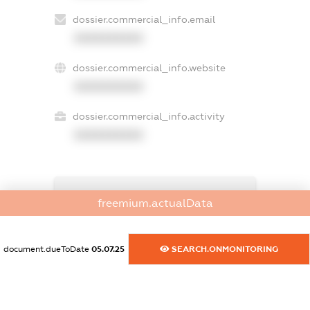
dossier.commercial_info.email
XXXXXXXXXX
dossier.commercial_info.website
XXXXXXXXXX
dossier.commercial_info.activity
XXXXXXXXXX
freemium.exampleText_1
freemium.actualData
freemium.exampleText_2
freemium.anonymousPerSearch2
FREEMIUM.DETAILS
document.dueToDate
05.07.25
SEARCH.ONMONITORING
FREEMIUM.REGISTER