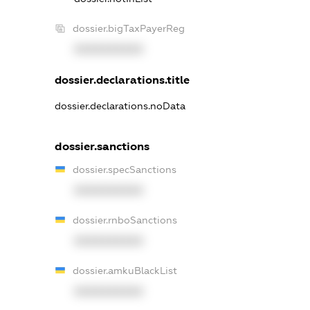
dossier.bigTaxPayerReg
XXXXXXXXXX
dossier.declarations.title
dossier.declarations.noData
dossier.sanctions
dossier.specSanctions
XXXXXXXXXX
dossier.rnboSanctions
XXXXXXXXXX
dossier.amkuBlackList
XXXXXXXXXX