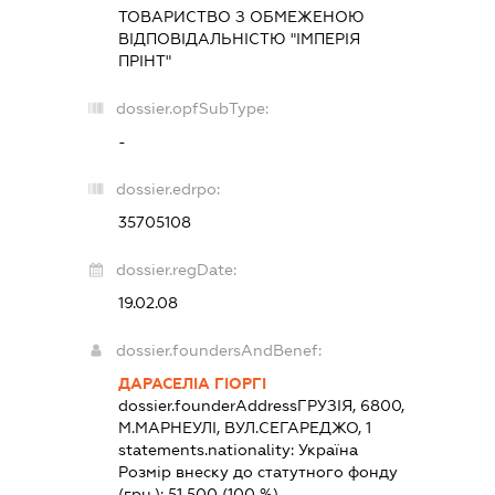
ТОВАРИСТВО З ОБМЕЖЕНОЮ
ВІДПОВІДАЛЬНІСТЮ "ІМПЕРІЯ
ПРІНТ"
dossier.opfSubType:
-
dossier.edrpo:
35705108
dossier.regDate:
19.02.08
dossier.foundersAndBenef:
ДАРАСЕЛІА ГІОРГІ
dossier.founderAddress
ГРУЗІЯ, 6800,
М.МАРНЕУЛІ, ВУЛ.СЕГАРЕДЖО, 1
statements.nationality:
Україна
Розмір внеску до статутного фонду
(грн.):
51 500
(100 %)