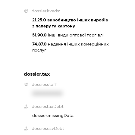
dossier.kveds:
21.25.0
виробництво інших виробів
з паперу та картону
51.90.0
інші види оптової торгівлі
74.87.0
надання інших комерційних
послуг
dossier.tax
dossier.staff
XXXXXXXXXX
dossier.taxDebt
dossier.missingData
dossier.esvDebt