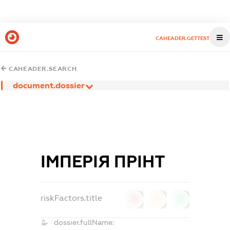
CAHEADER.GETTEST
CAHEADER.SEARCH
document.dossier
ІМПЕРІЯ ПРІНТ
riskFactors.title
0
0
0
dossier.fullName: