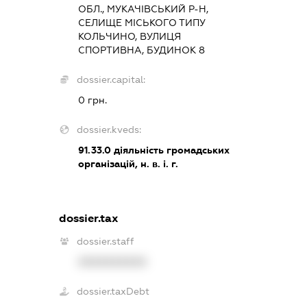
ОБЛ., МУКАЧІВСЬКИЙ Р-Н,
СЕЛИЩЕ МІСЬКОГО ТИПУ
КОЛЬЧИНО, ВУЛИЦЯ
СПОРТИВНА, БУДИНОК 8
dossier.capital:
0 грн.
dossier.kveds:
91.33.0
діяльність громадських
організацій, н. в. і. г.
dossier.tax
dossier.staff
XXXXXXXXXX
dossier.taxDebt