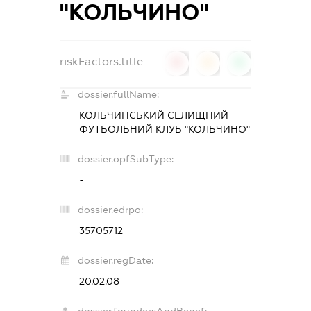
"КОЛЬЧИНО"
riskFactors.title
0
0
0
dossier.fullName:
КОЛЬЧИНСЬКИЙ СЕЛИЩНИЙ
ФУТБОЛЬНИЙ КЛУБ "КОЛЬЧИНО"
dossier.opfSubType:
-
dossier.edrpo:
35705712
dossier.regDate:
20.02.08
dossier.foundersAndBenef: