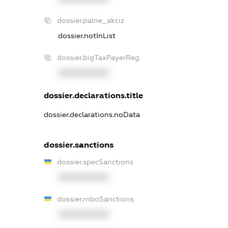
dossier.palne_akciz
dossier.notInList
dossier.bigTaxPayerReg
XXXXXXXXXX
dossier.declarations.title
dossier.declarations.noData
dossier.sanctions
dossier.specSanctions
XXXXXXXXXX
dossier.rnboSanctions
XXXXXXXXXX