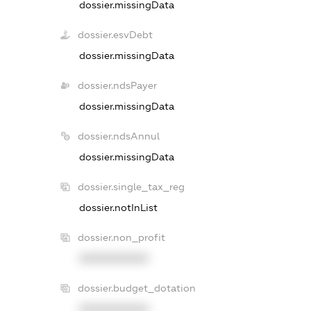
dossier.missingData
dossier.esvDebt
dossier.missingData
dossier.ndsPayer
dossier.missingData
dossier.ndsAnnul
dossier.missingData
dossier.single_tax_reg
dossier.notInList
dossier.non_profit
XXXXXXXXXX
dossier.budget_dotation
XXXXXXXXXX