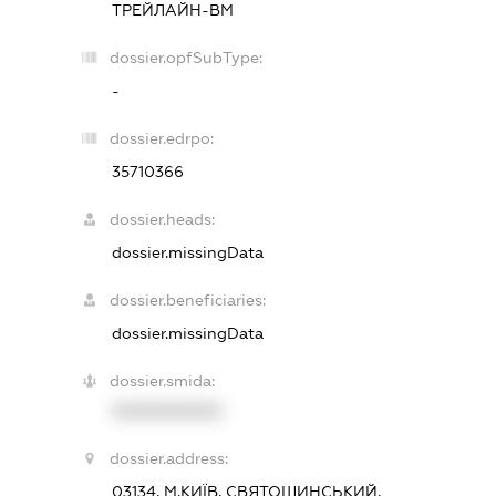
ТРЕЙЛАЙН-ВМ
dossier.opfSubType:
-
dossier.edrpo:
35710366
dossier.heads:
dossier.missingData
dossier.beneficiaries:
dossier.missingData
dossier.smida:
XXXXXXXXXX
dossier.address:
03134, М.КИЇВ, СВЯТОШИНСЬКИЙ,