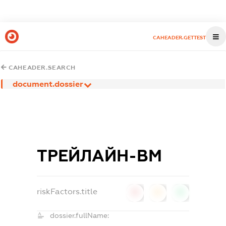
CAHEADER.GETTEST
CAHEADER.SEARCH
document.dossier
ТРЕЙЛАЙН-ВМ
riskFactors.title
0
0
0
dossier.fullName: