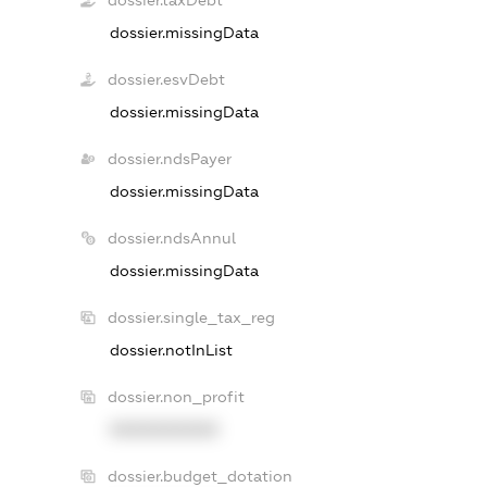
dossier.taxDebt
dossier.missingData
dossier.esvDebt
dossier.missingData
dossier.ndsPayer
dossier.missingData
dossier.ndsAnnul
dossier.missingData
dossier.single_tax_reg
dossier.notInList
dossier.non_profit
XXXXXXXXXX
dossier.budget_dotation