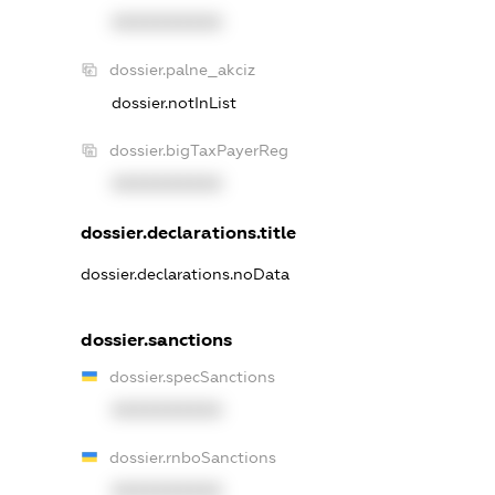
XXXXXXXXXX
dossier.palne_akciz
dossier.notInList
dossier.bigTaxPayerReg
XXXXXXXXXX
dossier.declarations.title
dossier.declarations.noData
dossier.sanctions
dossier.specSanctions
XXXXXXXXXX
dossier.rnboSanctions
XXXXXXXXXX