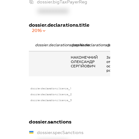
dossier.bigTaxPayerReg
XXXXXXXXXX
dossier.declarations.title
2016
dossier.declarations.pepName
dossier.declarations.personName
dossier.declarati
НАКОНЕЧНИЙ
Заробітна плата
ОЛЕКСАНДР
отримана за
СЕРГІЙОВИЧ
основним місцем
роботи
dossier.declarations.license_1
dossier.declarations.license_2
dossier.declarations.license_3
dossier.sanctions
dossier.specSanctions