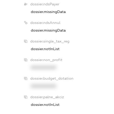
dossier.ndsPayer
dossier.missingData
dossier.ndsAnnul
dossier.missingData
dossier.single_tax_reg
dossier.notInList
dossier.non_profit
XXXXXXXXXX
dossier.budget_dotation
XXXXXXXXXX
dossier.palne_akciz
dossier.notInList