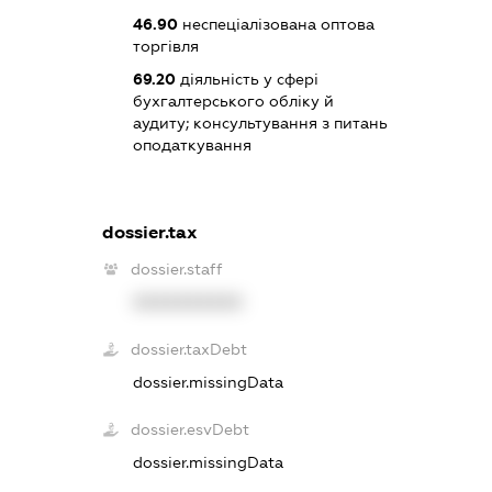
46.90
неспеціалізована оптова
торгівля
69.20
діяльність у сфері
бухгалтерського обліку й
аудиту; консультування з питань
оподаткування
dossier.tax
dossier.staff
XXXXXXXXXX
dossier.taxDebt
dossier.missingData
dossier.esvDebt
dossier.missingData