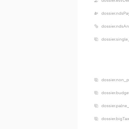
dossier.esvDe
dossier.ndsPa
dossier.ndsA
dossier.singl
dossier.non_p
dossier.budg
dossier.palne
dossier.bigT