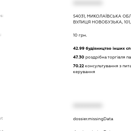
XXXXXXXXXX
s:
54031, МИКОЛАЇВСЬКА ОБЛ
ВУЛИЦЯ НОВОБУЗЬКА, 101,
:
10 грн.
42.99
будівництво інших спор
47.30
роздрібна торгівля п
70.22
консультування з пита
керування
XXXXXXXXXX
bt
dossier.missingData