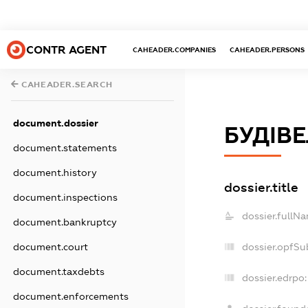
CONTR AGENT
CAHEADER.COMPANIES
CAHEADER.PERSONS
CAHEADER.SEARCH
document.dossier
БУДІВЕ
document.statements
document.history
dossier.title
document.inspections
dossier.fullN
document.bankruptcy
document.court
dossier.opfSu
document.taxdebts
dossier.edrpo:
document.enforcements