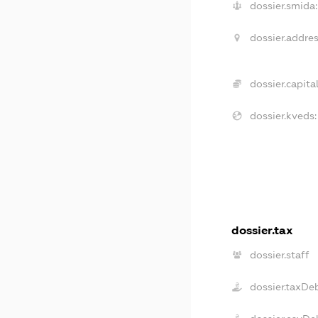
dossier.smida:
dossier.addres
dossier.capital
dossier.kveds:
dossier.tax
dossier.staff
dossier.taxDe