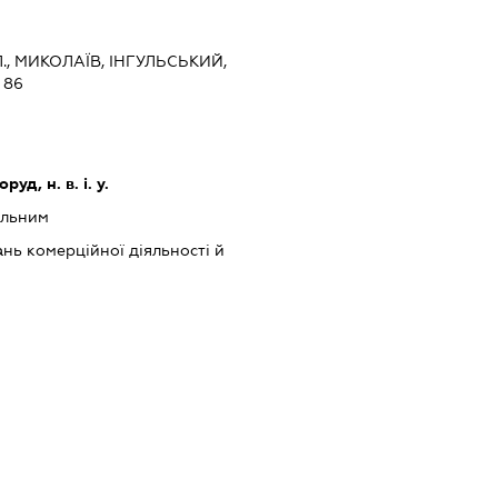
., МИКОЛАЇВ, ІНГУЛЬСЬКИЙ,
 86
уд, н. в. і. у.
альним
нь комерційної діяльності й