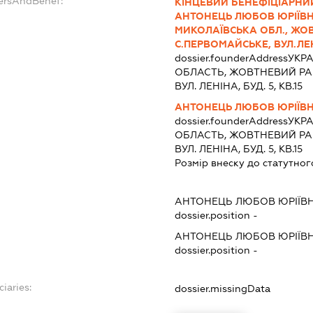
dersAndBenef:
КІНЦЕВИЙ БЕНЕФІЦІАРНИ
АНТОНЕЦЬ ЛЮБОВ ЮРІЇВНА,
МИКОЛАЇВСЬКА ОБЛ., ЖО
С.ПЕРВОМАЙСЬКЕ, ВУЛ.ЛЕНІ
dossier.founderAddress
УКРА
ОБЛАСТЬ, ЖОВТНЕВИЙ РА
ВУЛ. ЛЕНІНА, БУД. 5, КВ.15
АНТОНЕЦЬ ЛЮБОВ ЮРІЇВ
dossier.founderAddress
УКРА
ОБЛАСТЬ, ЖОВТНЕВИЙ РА
ВУЛ. ЛЕНІНА, БУД. 5, КВ.15
Розмір внеску до статутног
АНТОНЕЦЬ ЛЮБОВ ЮРІЇВ
dossier.position -
АНТОНЕЦЬ ЛЮБОВ ЮРІЇВ
dossier.position -
ciaries:
dossier.missingData