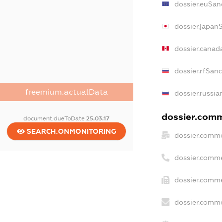
dossier.euSan
dossier.japan
dossier.canad
dossier.rfSan
freemium.actualData
dossier.russia
dossier.comme
document.dueToDate
25.03.17
SEARCH.ONMONITORING
dossier.comme
dossier.comme
dossier.comme
dossier.comme