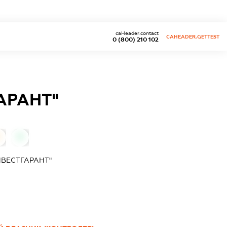
caHeader.contact
CAHEADER.GETTEST
0 (800) 210 102
АРАНТ"
0
0
НВЕСТГАРАНТ"