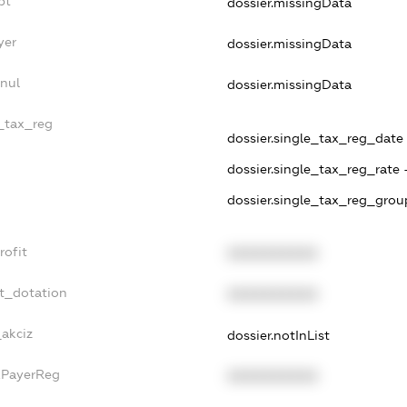
bt
dossier.missingData
yer
dossier.missingData
nnul
dossier.missingData
e_tax_reg
dossier.single_tax_reg_date -
dossier.single_tax_reg_rate 
dossier.single_tax_reg_grou
rofit
XXXXXXXXXX
et_dotation
XXXXXXXXXX
_akciz
dossier.notInList
axPayerReg
XXXXXXXXXX