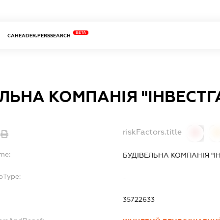
BETA
CAHEADER.PERSSEARCH
ЛЬНА КОМПАНІЯ "ІНВЕСТГ
riskFactors.title
0
ame:
БУДІВЕЛЬНА КОМПАНІЯ "І
bType:
-
35722633