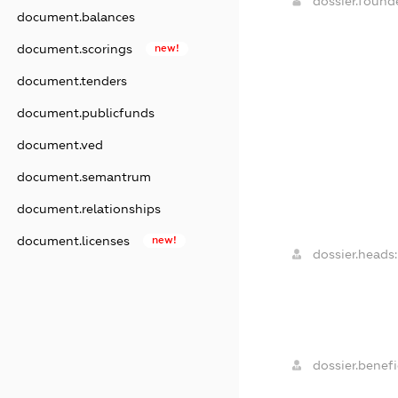
dossier.foun
document.balances
document.scorings
new!
document.tenders
document.publicfunds
document.ved
document.semantrum
document.relationships
document.licenses
new!
dossier.heads:
dossier.benefi