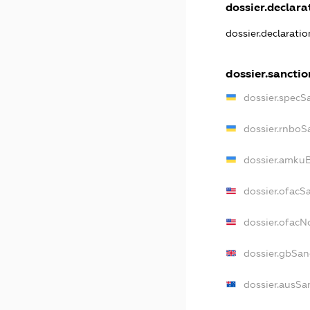
dossier.declarat
dossier.declarati
dossier.sanctio
dossier.specS
dossier.rnboS
dossier.amkuB
dossier.ofacS
dossier.ofac
dossier.gbSan
dossier.ausSa