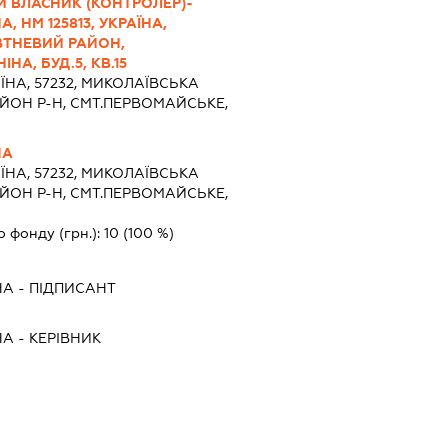
Й ВЛАСНИК (КОНТРОЛЕР)-
 НМ 125813, УКРАЇНА,
ВТНЕВИЙ РАЙОН,
НА, БУД.5, КВ.15
ЇНА, 57232, МИКОЛАЇВСЬКА
ЙОН Р-Н, СМТ.ПЕРВОМАЙСЬКЕ,
НА
ЇНА, 57232, МИКОЛАЇВСЬКА
ЙОН Р-Н, СМТ.ПЕРВОМАЙСЬКЕ,
о фонду (грн.):
10
(100 %)
НА
-
ПІДПИСАНТ
НА
-
КЕРІВНИК