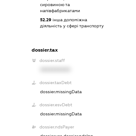
сировиною та
напівфабрикатами
52.29
інша допоміжна
діяльність у сфері транспорту
dossier.tax
dossier.staff
XXXXXXXXXX
dossier.taxDebt
dossier.missingData
dossier.esvDebt
dossier.missingData
dossier.ndsPayer
dossier.yes
dossier.ndsInn