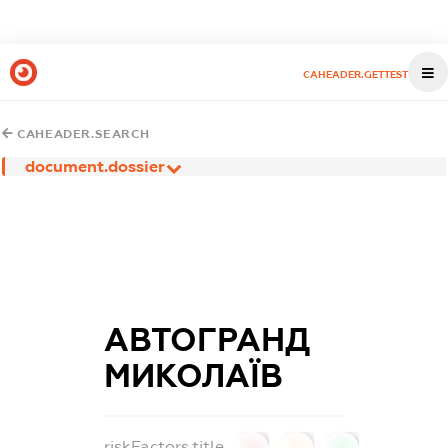
CAHEADER.GETTEST
CAHEADER.SEARCH
document.dossier
АВТОГРАНД
МИКОЛАЇВ
riskFactors.title
0
0
0