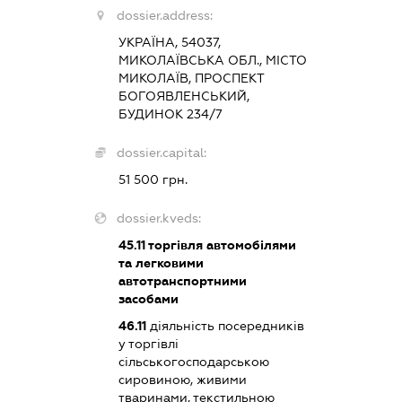
dossier.address:
УКРАЇНА, 54037,
МИКОЛАЇВСЬКА ОБЛ., МІСТО
МИКОЛАЇВ, ПРОСПЕКТ
БОГОЯВЛЕНСЬКИЙ,
БУДИНОК 234/7
dossier.capital:
51 500 грн.
dossier.kveds:
45.11
торгівля автомобілями
та легковими
автотранспортними
засобами
46.11
діяльність посередників
у торгівлі
сільськогосподарською
сировиною, живими
тваринами, текстильною