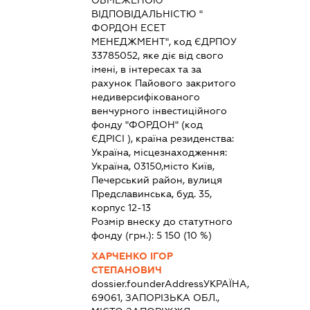
ОБМЕЖЕНОЮ
ВІДПОВІДАЛЬНІСТЮ "
ФОРДОН ЕСЕТ
МЕНЕДЖМЕНТ", код ЄДРПОУ
33785052, яке діє від свого
імені, в інтересах та за
рахунок Пайового закритого
недиверсифікованого
венчурного інвестиційного
фонду "ФОРДОН" (код
ЄДРІСІ ), країна резиденства:
Україна, місцезнаходження:
Україна, 03150,місто Київ,
Печерський район, вулиця
Предславинська, буд. 35,
корпус 12-13
Розмір внеску до статутного
фонду (грн.):
5 150
(10 %)
ХАРЧЕНКО ІГОР
СТЕПАНОВИЧ
dossier.founderAddress
УКРАЇНА,
69061, ЗАПОРІЗЬКА ОБЛ.,