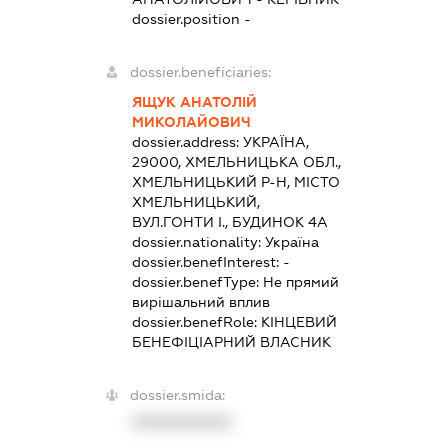
dossier.position -
dossier.beneficiaries:
ЯЩУК АНАТОЛІЙ
МИКОЛАЙОВИЧ
dossier.address:
УКРАЇНА,
29000, ХМЕЛЬНИЦЬКА ОБЛ.,
ХМЕЛЬНИЦЬКИЙ Р-Н, МІСТО
ХМЕЛЬНИЦЬКИЙ,
ВУЛ.ГОНТИ І., БУДИНОК 4А
dossier.nationality:
Україна
dossier.benefInterest:
-
dossier.benefType:
Не прямий
вирішальний вплив
dossier.benefRole:
КІНЦЕВИЙ
БЕНЕФІЦІАРНИЙ ВЛАСНИК
dossier.smida:
XXXXXXXXXX