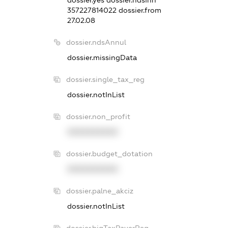
357227814022
dossier.from
27.02.08
dossier.ndsAnnul
dossier.missingData
dossier.single_tax_reg
dossier.notInList
dossier.non_profit
XXXXXXXXXX
dossier.budget_dotation
XXXXXXXXXX
dossier.palne_akciz
dossier.notInList
dossier.bigTaxPayerReg