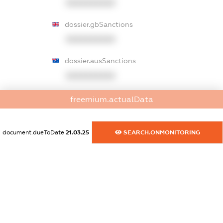
XXXXXXXXXX
dossier.gbSanctions
XXXXXXXXXX
dossier.ausSanctions
XXXXXXXXXX
dossier.euSanctions
freemium.actualData
XXXXXXXXXX
document.dueToDate
21.03.25
SEARCH.ONMONITORING
dossier.japanSanctions
XXXXXXXXXX
dossier.canadaSanctions
XXXXXXXXXX
dossier.rfSanctions
XXXXXXXXXX