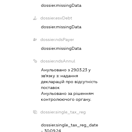
dossier.missingData
dossier.esvDebt
dossier.missingData
dossier.ndsPayer
dossier.missingData
dossier.ndsAnnul
Анульовано з 29.03.23 у
зв'язку з:
надання
декларацiй про вiдсутнiсть
поставок
Анульовано за рiшенням
контролюючого органу.
dossier.single_tax_reg
dossier.single_tax_reg_date
- 30.09.24