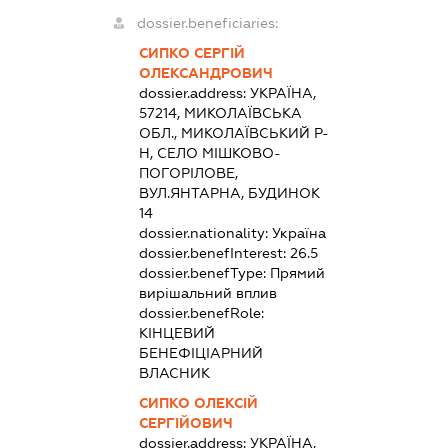
dossier.beneficiaries:
СИПКО СЕРГІЙ
ОЛЕКСАНДРОВИЧ
dossier.address:
УКРАЇНА,
57214, МИКОЛАЇВСЬКА
ОБЛ., МИКОЛАЇВСЬКИЙ Р-
Н, СЕЛО МІШКОВО-
ПОГОРІЛОВЕ,
ВУЛ.ЯНТАРНА, БУДИНОК
14
dossier.nationality:
Україна
dossier.benefInterest:
26.5
dossier.benefType:
Прямий
вирішальний вплив
dossier.benefRole:
КІНЦЕВИЙ
БЕНЕФІЦІАРНИЙ
ВЛАСНИК
СИПКО ОЛЕКСІЙ
СЕРГІЙОВИЧ
dossier.address:
УКРАЇНА,