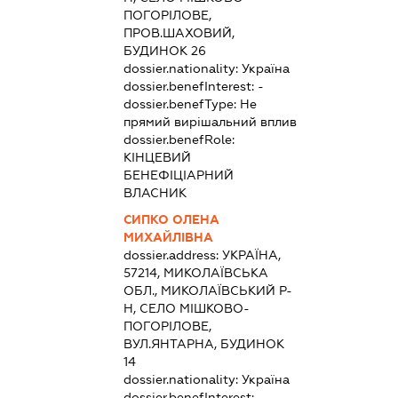
ПОГОРІЛОВЕ,
ПРОВ.ШАХОВИЙ,
БУДИНОК 26
dossier.nationality:
Україна
dossier.benefInterest:
-
dossier.benefType:
Не
прямий вирішальний вплив
dossier.benefRole:
КІНЦЕВИЙ
БЕНЕФІЦІАРНИЙ
ВЛАСНИК
СИПКО ОЛЕНА
МИХАЙЛІВНА
dossier.address:
УКРАЇНА,
57214, МИКОЛАЇВСЬКА
ОБЛ., МИКОЛАЇВСЬКИЙ Р-
Н, СЕЛО МІШКОВО-
ПОГОРІЛОВЕ,
ВУЛ.ЯНТАРНА, БУДИНОК
14
dossier.nationality:
Україна
dossier.benefInterest:
-