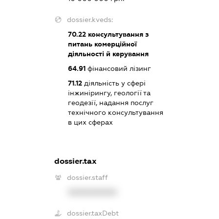
dossier.kveds:
70.22
консультування з
питань комерційної
діяльності й керування
64.91
фінансовий лізинг
71.12
діяльність у сфері
інжинірингу, геології та
геодезії, надання послуг
технічного консультування
в цих сферах
dossier.tax
dossier.staff
XXXXXXXXXX
dossier.taxDebt