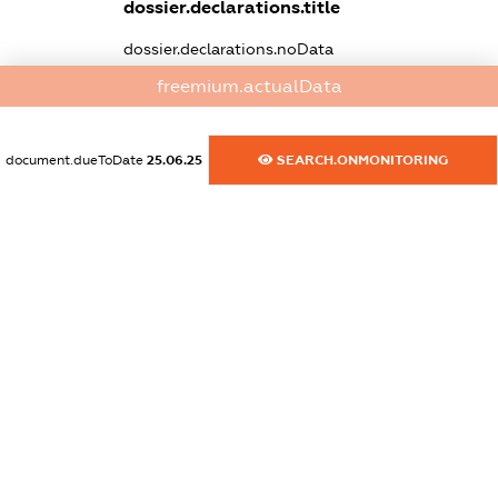
dossier.declarations.title
dossier.declarations.noData
freemium.actualData
dossier.sanctions
dossier.specSanctions
document.dueToDate
25.06.25
SEARCH.ONMONITORING
XXXXXXXXXX
dossier.rnboSanctions
XXXXXXXXXX
dossier.amkuBlackList
XXXXXXXXXX
dossier.ofacSanctions
XXXXXXXXXX
dossier.ofacNonSdnSanctions