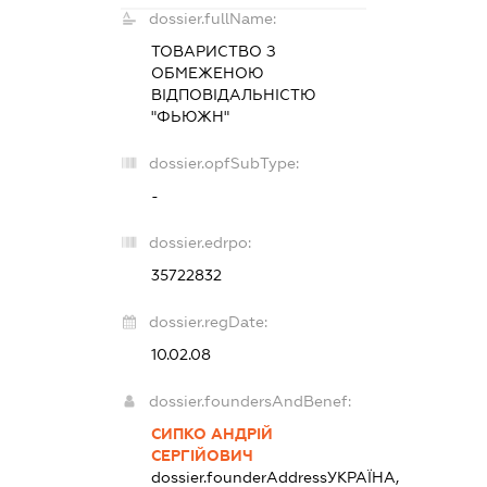
dossier.fullName:
ТОВАРИСТВО З
ОБМЕЖЕНОЮ
ВІДПОВІДАЛЬНІСТЮ
"ФЬЮЖН"
dossier.opfSubType:
-
dossier.edrpo:
35722832
dossier.regDate:
10.02.08
dossier.foundersAndBenef:
СИПКО АНДРІЙ
СЕРГІЙОВИЧ
dossier.founderAddress
УКРАЇНА,