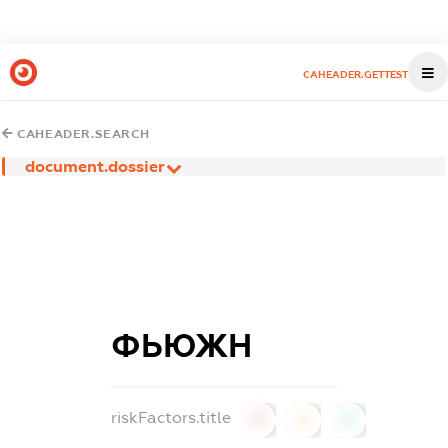
CAHEADER.GETTEST
CAHEADER.SEARCH
document.dossier
ФЬЮЖН
riskFactors.title
0
0
0