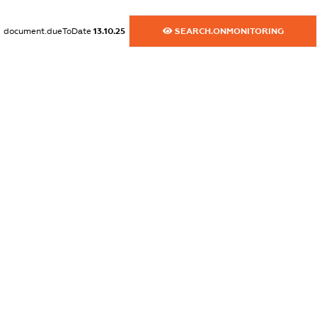
XXXXXXXXXX
document.dueToDate
13.10.25
SEARCH.ONMONITORING
dossier.commercial_info.website
XXXXXXXXXX
dossier.commercial_info.activity
XXXXXXXXXX
freemium.exampleText_1
freemium.exampleText_2
freemium.anonymousPerSearch2
FREEMIUM.DETAILS
FREEMIUM.REGISTER