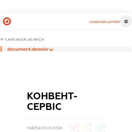
CAHEADER.GETTEST
CAHEADER.SEARCH
document.dossier
КОНВЕНТ-
СЕРВІС
riskFactors.title
0
0
0