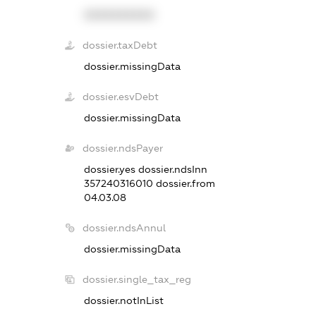
XXXXXXXXXX
dossier.taxDebt
dossier.missingData
dossier.esvDebt
dossier.missingData
dossier.ndsPayer
dossier.yes
dossier.ndsInn
357240316010
dossier.from
04.03.08
dossier.ndsAnnul
dossier.missingData
dossier.single_tax_reg
dossier.notInList