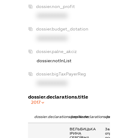
dossier.non_profit
XXXXXXXXXX
dossier.budget_dotation
XXXXXXXXXX
dossier.palne_akciz
dossier.notInList
dossier.bigTaxPayerReg
XXXXXXXXXX
dossier.declarations.title
2017
dossier.declarations.pepName
dossier.declarations.personName
dossier.declaratio
ВЕЛЬБИЦЬКА
Заробітна плата
ІРИНА
отримана за
СЕРГІЇВНА
основним місцем