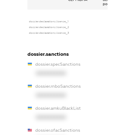
роботи
dossier.declarations.license_1
dossier.declarations.license_2
dossier.declarations.license_3
dossier.sanctions
dossier.specSanctions
XXXXXXXXXX
dossier.rnboSanctions
XXXXXXXXXX
dossier.amkuBlackList
XXXXXXXXXX
dossier.ofacSanctions