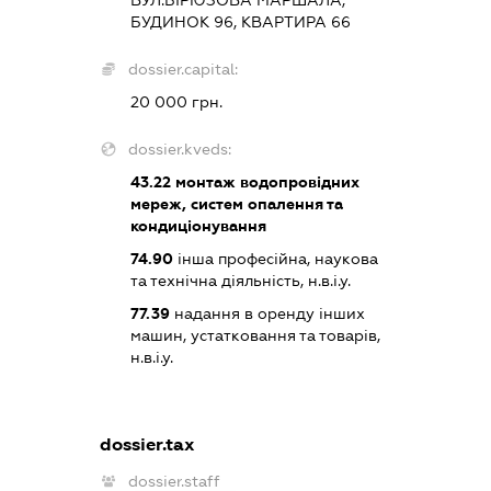
БУДИНОК 96, КВАРТИРА 66
dossier.capital:
20 000 грн.
dossier.kveds:
43.22
монтаж водопровідних
мереж, систем опалення та
кондиціонування
74.90
інша професійна, наукова
та технічна діяльність, н.в.і.у.
77.39
надання в оренду інших
машин, устатковання та товарів,
н.в.і.у.
dossier.tax
dossier.staff