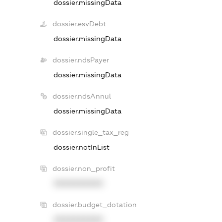
dossier.missingData
dossier.esvDebt
dossier.missingData
dossier.ndsPayer
dossier.missingData
dossier.ndsAnnul
dossier.missingData
dossier.single_tax_reg
dossier.notInList
dossier.non_profit
XXXXXXXXXX
dossier.budget_dotation
XXXXXXXXXX