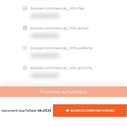
dossier.commercial_info.fax
XXXXXXXXXX
dossier.commercial_info.email
XXXXXXXXXX
dossier.commercial_info.website
XXXXXXXXXX
dossier.commercial_info.activity
XXXXXXXXXX
freemium.actualData
freemium.exampleText_1
freemium.exampleText_2
freemium.anonymousPerSearch2
document.dueToDate
06.07.25
SEARCH.ONMONITORING
FREEMIUM.DETAILS