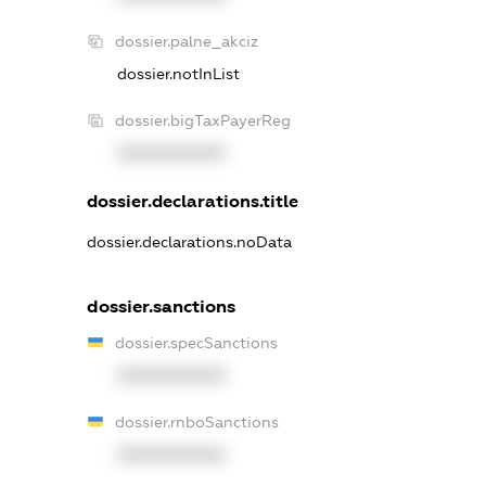
dossier.palne_akciz
dossier.notInList
dossier.bigTaxPayerReg
XXXXXXXXXX
dossier.declarations.title
dossier.declarations.noData
dossier.sanctions
dossier.specSanctions
XXXXXXXXXX
dossier.rnboSanctions
XXXXXXXXXX