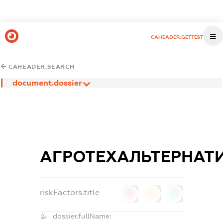
CAHEADER.GETTEST
CAHEADER.SEARCH
document.dossier
АГРОТЕХАЛЬТЕРНАТ
riskFactors.title
0
0
0
dossier.fullName: