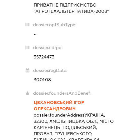
ПРИВАТНЕ ПІДПРИЄМСТВО
"АГРОТЕХАЛЬТЕРНАТИВА-2008"
dossier.opfSubType:
-
dossier.edrpo:
35724473
dossier.regDate:
30.01.08
dossier.foundersAndBenef:
ЦЕХАНОВСЬКИЙ ІГОР
ОЛЕКСАНДРОВИЧ
dossier.founderAddress
УКРАЇНА,
32300, ХМЕЛЬНИЦЬКА ОБЛ., МІСТО
КАМ'ЯНЕЦЬ-ПОДІЛЬСЬКИЙ,
ПРОВУЛ. ГРУШЕВСЬКОГО,
БУДИНОК 62А, КВАРТИРА 54