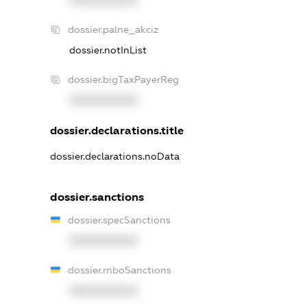
XXXXXXXXXX
dossier.palne_akciz
dossier.notInList
dossier.bigTaxPayerReg
XXXXXXXXXX
dossier.declarations.title
dossier.declarations.noData
dossier.sanctions
dossier.specSanctions
XXXXXXXXXX
dossier.rnboSanctions
XXXXXXXXXX