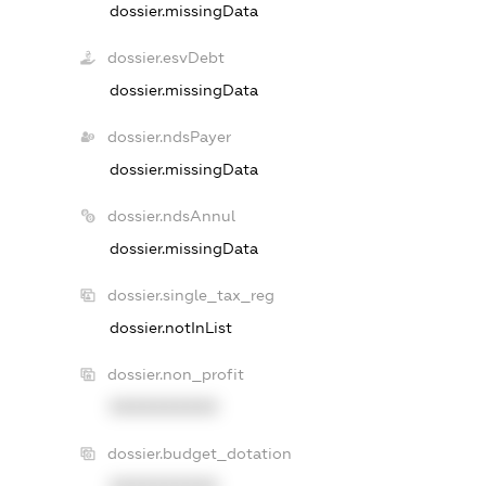
dossier.missingData
dossier.esvDebt
dossier.missingData
dossier.ndsPayer
dossier.missingData
dossier.ndsAnnul
dossier.missingData
dossier.single_tax_reg
dossier.notInList
dossier.non_profit
XXXXXXXXXX
dossier.budget_dotation