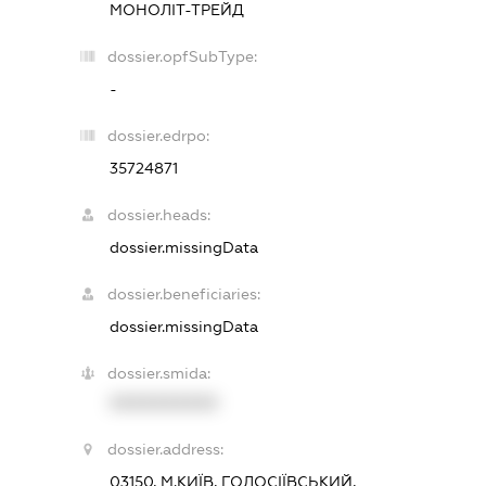
МОНОЛІТ-ТРЕЙД
dossier.opfSubType:
-
dossier.edrpo:
35724871
dossier.heads:
dossier.missingData
dossier.beneficiaries:
dossier.missingData
dossier.smida:
XXXXXXXXXX
dossier.address:
03150, М.КИЇВ, ГОЛОСІЇВСЬКИЙ,