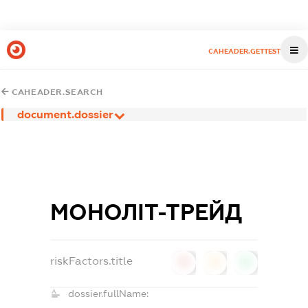
CAHEADER.GETTEST
CAHEADER.SEARCH
document.dossier
МОНОЛІТ-ТРЕЙД
riskFactors.title
0
0
0
dossier.fullName: