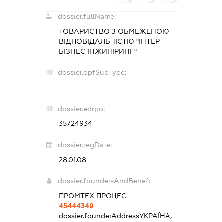
dossier.fullName:
ТОВАРИСТВО З ОБМЕЖЕНОЮ
ВІДПОВІДАЛЬНІСТЮ "ІНТЕР-
БІЗНЕС ІНЖИНІРИНГ"
dossier.opfSubType:
-
dossier.edrpo:
35724934
dossier.regDate:
28.01.08
dossier.foundersAndBenef:
ПРОМТЕХ ПРОЦЕС
45444349
dossier.founderAddress
УКРАЇНА,