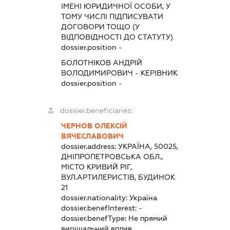
ІМЕНІ ЮРИДИЧНОЇ ОСОБИ, У
ТОМУ ЧИСЛІ ПІДПИСУВАТИ
ДОГОВОРИ ТОЩО (У
ВІДПОВІДНОСТІ ДО СТАТУТУ)
dossier.position -
БОЛОТНІКОВ АНДРІЙ
ВОЛОДИМИРОВИЧ
-
КЕРІВНИК
dossier.position -
dossier.beneficiaries:
ЧЕРНОВ ОЛЕКСІЙ
ВЯЧЕСЛАВОВИЧ
dossier.address:
УКРАЇНА, 50025,
ДНІПРОПЕТРОВСЬКА ОБЛ.,
МІСТО КРИВИЙ РІГ,
ВУЛ.АРТИЛЕРИСТІВ, БУДИНОК
21
dossier.nationality:
Україна
dossier.benefInterest:
-
dossier.benefType:
Не прямий
вирішальний вплив