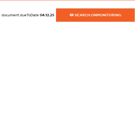
dossier.commercial_info.website
document.dueToDate
04.12.25
SEARCH.ONMONITORING
XXXXXXXXXX
dossier.commercial_info.activity
XXXXXXXXXX
freemium.exampleText_1
freemium.exampleText_2
freemium.anonymousPerSearch2
FREEMIUM.DETAILS
FREEMIUM.REGISTER