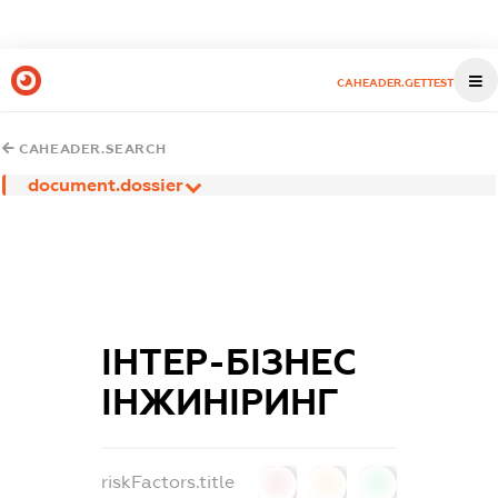
CAHEADER.GETTEST
CAHEADER.SEARCH
document.dossier
ІНТЕР-БІЗНЕС
ІНЖИНІРИНГ
riskFactors.title
0
0
0