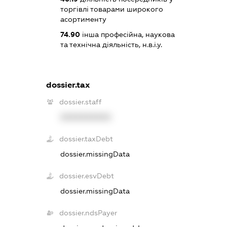
торгівлі товарами широкого
асортименту
74.90
інша професійна, наукова
та технічна діяльність, н.в.і.у.
dossier.tax
dossier.staff
XXXXXXXXXX
dossier.taxDebt
dossier.missingData
dossier.esvDebt
dossier.missingData
dossier.ndsPayer