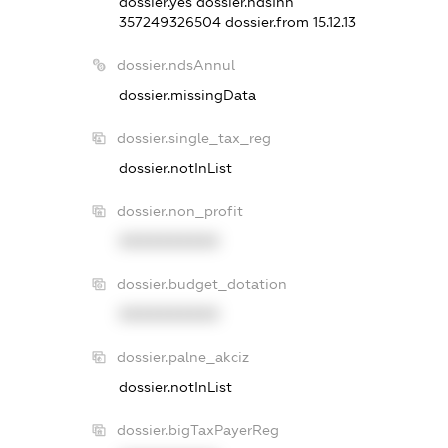
dossier.yes
dossier.ndsInn
357249326504
dossier.from 15.12.13
dossier.ndsAnnul
dossier.missingData
dossier.single_tax_reg
dossier.notInList
dossier.non_profit
XXXXXXXXXX
dossier.budget_dotation
XXXXXXXXXX
dossier.palne_akciz
dossier.notInList
dossier.bigTaxPayerReg