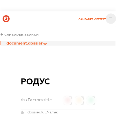
CAHEADER.GETTEST
CAHEADER.SEARCH
document.dossier
РОДУС
riskFactors.title
0
0
0
dossier.fullName: