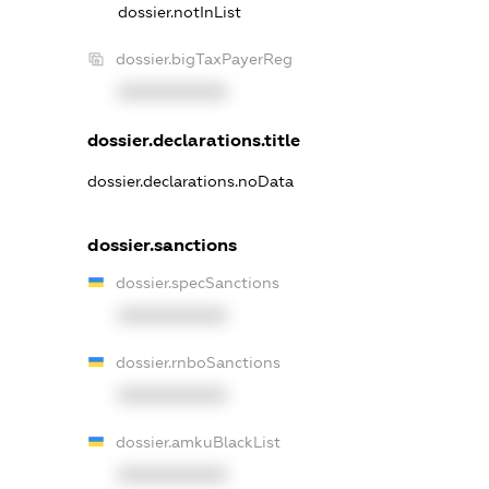
dossier.notInList
dossier.bigTaxPayerReg
XXXXXXXXXX
dossier.declarations.title
dossier.declarations.noData
dossier.sanctions
dossier.specSanctions
XXXXXXXXXX
dossier.rnboSanctions
XXXXXXXXXX
dossier.amkuBlackList
XXXXXXXXXX