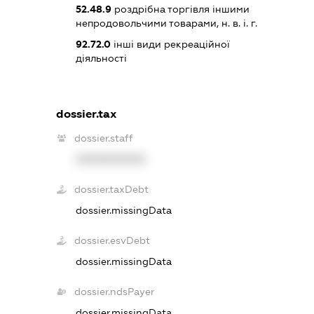
52.48.9
роздрібна торгівля іншими
непродовольчими товарами, н. в. і. г.
92.72.0
інші види рекреаційної
діяльності
dossier.tax
dossier.staff
XXXXXXXXXX
dossier.taxDebt
dossier.missingData
dossier.esvDebt
dossier.missingData
dossier.ndsPayer
dossier.missingData