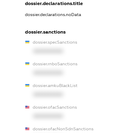
dossier.declarations.title
dossier.declarations.noData
dossier.sanctions
dossier.specSanctions
XXXXXXXXXX
dossier.rnboSanctions
XXXXXXXXXX
dossier.amkuBlackList
XXXXXXXXXX
dossier.ofacSanctions
XXXXXXXXXX
dossier.ofacNonSdnSanctions