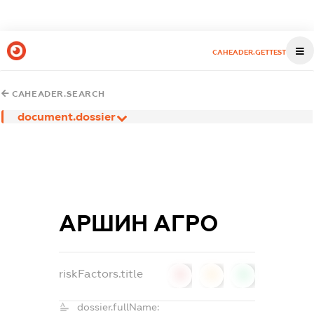
CAHEADER.GETTEST
CAHEADER.SEARCH
document.dossier
АРШИН АГРО
riskFactors.title
0
0
0
dossier.fullName: