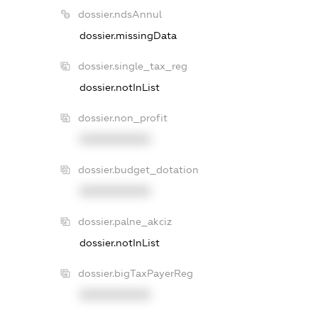
dossier.ndsAnnul
dossier.missingData
dossier.single_tax_reg
dossier.notInList
dossier.non_profit
XXXXXXXXXX
dossier.budget_dotation
XXXXXXXXXX
dossier.palne_akciz
dossier.notInList
dossier.bigTaxPayerReg
XXXXXXXXXX