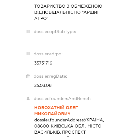
ТОВАРИСТВО З ОБМЕЖЕНОЮ
ВІДПОВІДАЛЬНІСТЮ "АРШИН
АГРО"
dossier.opfSubType:
-
dossier.edrpo:
35731716
dossier.regDate:
25.03.08
dossier.foundersAndBenef:
НОВОХАТНІЙ ОЛЕГ
МИКОЛАЙОВИЧ
dossier.founderAddress
УКРАЇНА,
08600, КИЇВСЬКА ОБЛ., МІСТО
ВАСИЛЬКІВ, ПРОСПЕКТ