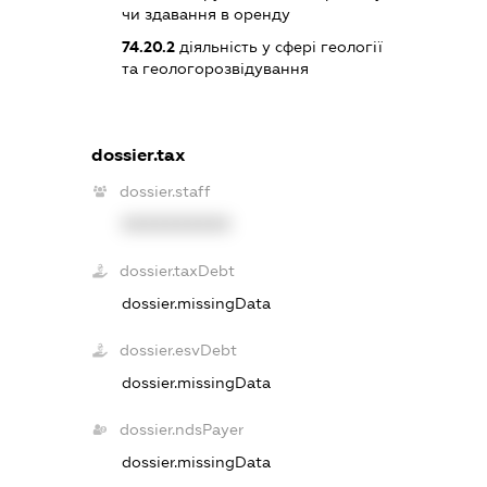
чи здавання в оренду
74.20.2
діяльність у сфері геології
та геологорозвідування
dossier.tax
dossier.staff
XXXXXXXXXX
dossier.taxDebt
dossier.missingData
dossier.esvDebt
dossier.missingData
dossier.ndsPayer
dossier.missingData