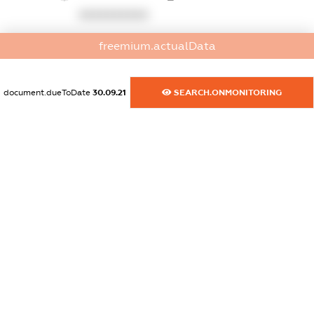
XXXXXXXXXX
dossier.commercial_info.activity
freemium.actualData
XXXXXXXXXX
document.dueToDate
30.09.21
SEARCH.ONMONITORING
freemium.exampleText_1
freemium.exampleText_2
freemium.anonymousPerSearch2
FREEMIUM.DETAILS
FREEMIUM.REGISTER