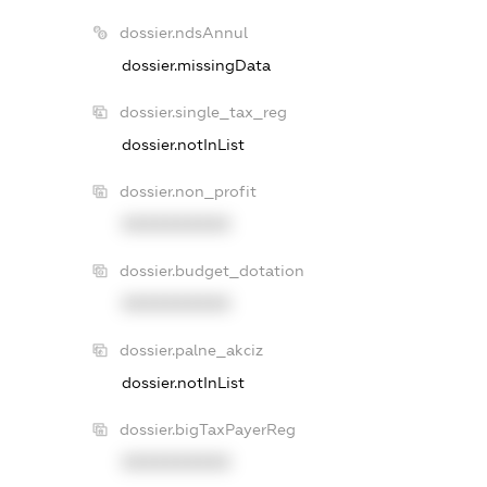
dossier.ndsAnnul
dossier.missingData
dossier.single_tax_reg
dossier.notInList
dossier.non_profit
XXXXXXXXXX
dossier.budget_dotation
XXXXXXXXXX
dossier.palne_akciz
dossier.notInList
dossier.bigTaxPayerReg
XXXXXXXXXX