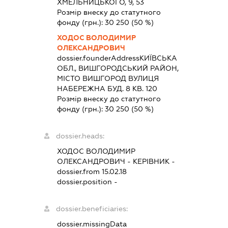
ХМЕЛЬНИЦЬКОГО, 9, 53
Розмір внеску до статутного
фонду (грн.):
30 250
(50 %)
ХОДОС ВОЛОДИМИР
ОЛЕКСАНДРОВИЧ
dossier.founderAddress
КИЇВСЬКА
ОБЛ., ВИШГОРОДСЬКИЙ РАЙОН,
МІСТО ВИШГОРОД ВУЛИЦЯ
НАБЕРЕЖНА БУД. 8 КВ. 120
Розмір внеску до статутного
фонду (грн.):
30 250
(50 %)
dossier.heads:
ХОДОС ВОЛОДИМИР
ОЛЕКСАНДРОВИЧ
-
КЕРІВНИК
-
dossier.from 15.02.18
dossier.position -
dossier.beneficiaries:
dossier.missingData