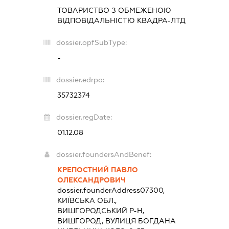
ТОВАРИСТВО З ОБМЕЖЕНОЮ
ВІДПОВІДАЛЬНІСТЮ
КВАДРА-ЛТД
dossier.opfSubType:
-
dossier.edrpo:
35732374
dossier.regDate:
01.12.08
dossier.foundersAndBenef:
КРЕПОСТНИЙ ПАВЛО
ОЛЕКСАНДРОВИЧ
dossier.founderAddress
07300,
КИЇВСЬКА ОБЛ.,
ВИШГОРОДСЬКИЙ Р-Н,
ВИШГОРОД, ВУЛИЦЯ БОГДАНА