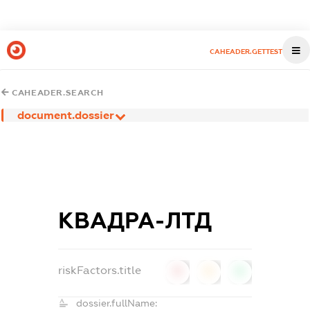
CAHEADER.GETTEST
CAHEADER.SEARCH
document.dossier
КВАДРА-ЛТД
riskFactors.title
0
0
0
dossier.fullName: