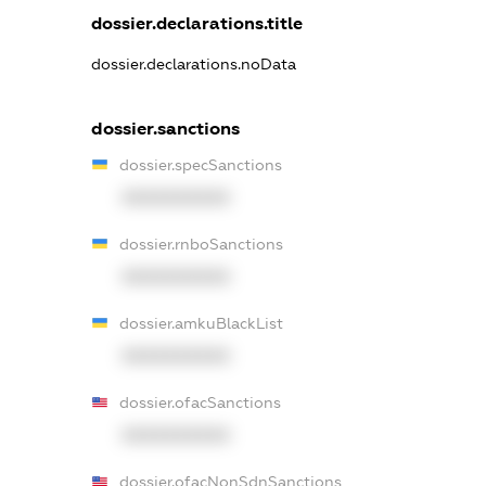
dossier.declarations.title
dossier.declarations.noData
dossier.sanctions
dossier.specSanctions
XXXXXXXXXX
dossier.rnboSanctions
XXXXXXXXXX
dossier.amkuBlackList
XXXXXXXXXX
dossier.ofacSanctions
XXXXXXXXXX
dossier.ofacNonSdnSanctions