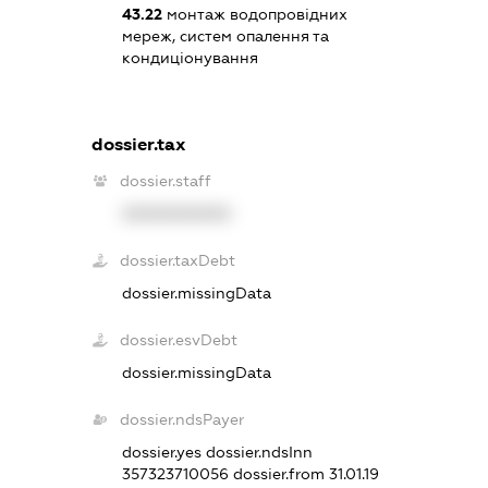
43.22
монтаж водопровідних
мереж, систем опалення та
кондиціонування
dossier.tax
dossier.staff
XXXXXXXXXX
dossier.taxDebt
dossier.missingData
dossier.esvDebt
dossier.missingData
dossier.ndsPayer
dossier.yes
dossier.ndsInn
357323710056
dossier.from 31.01.19