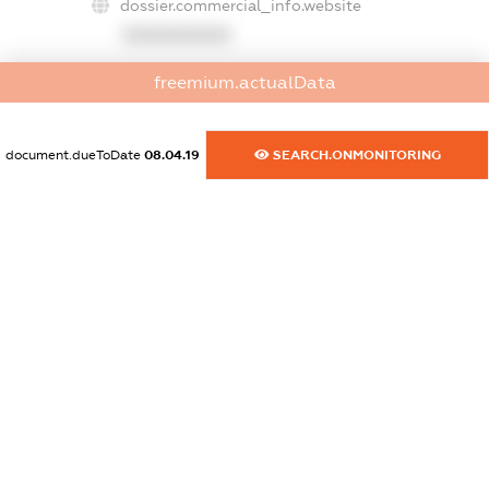
dossier.commercial_info.website
XXXXXXXXXX
dossier.commercial_info.activity
freemium.actualData
XXXXXXXXXX
document.dueToDate
08.04.19
SEARCH.ONMONITORING
freemium.exampleText_1
freemium.exampleText_2
freemium.anonymousPerSearch2
FREEMIUM.DETAILS
FREEMIUM.REGISTER