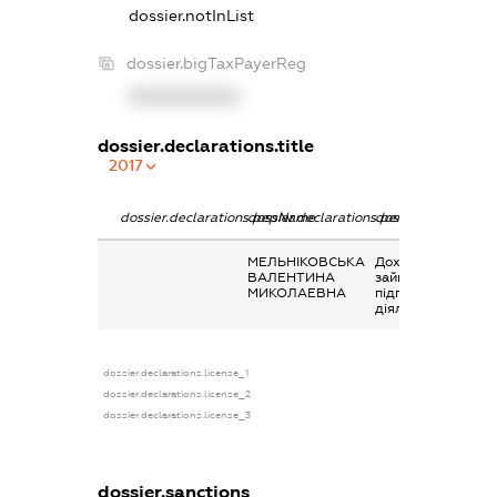
dossier.notInList
dossier.bigTaxPayerReg
XXXXXXXXXX
dossier.declarations.title
2017
dossier.declarations.pepName
dossier.declarations.personName
dossier.declaratio
МЕЛЬНІКОВСЬКА
Дохід від
ВАЛЕНТИНА
зайняття
МИКОЛАЕВНА
підприємницькою
діяльністю
dossier.declarations.license_1
dossier.declarations.license_2
dossier.declarations.license_3
dossier.sanctions