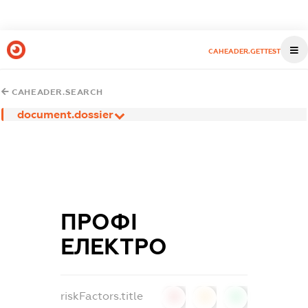
CAHEADER.GETTEST
CAHEADER.SEARCH
document.dossier
ПРОФІ
ЕЛЕКТРО
riskFactors.title
0
0
0