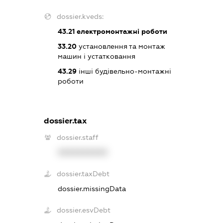
dossier.kveds:
43.21
електромонтажні роботи
33.20
установлення та монтаж
машин і устатковання
43.29
інші будівельно-монтажні
роботи
dossier.tax
dossier.staff
XXXXXXXXXX
dossier.taxDebt
dossier.missingData
dossier.esvDebt