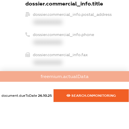
dossier.commercial_info.title
dossier.commercial_info.postal_address
XXXXXXXXXX
dossier.commercial_info.phone
XXXXXXXXXX
dossier.commercial_info.fax
XXXXXXXXXX
dossier.commercial_info.email
freemium.actualData
XXXXXXXXXX
dossier.commercial_info.website
document.dueToDate
26.10.25
SEARCH.ONMONITORING
XXXXXXXXXX
dossier.commercial_info.activity
XXXXXXXXXX