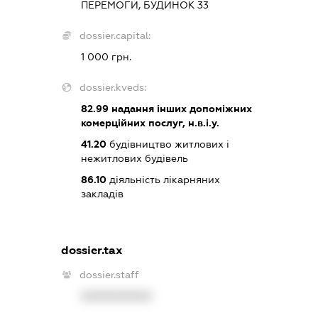
ПЕРЕМОГИ, БУДИНОК 33
dossier.capital:
1 000 грн.
dossier.kveds:
82.99
надання інших допоміжних
комерційних послуг, н.в.і.у.
41.20
будівництво житлових і
нежитлових будівель
86.10
діяльність лікарняних
закладів
dossier.tax
dossier.staff
XXXXXXXXXX