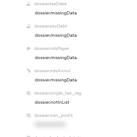
dossier.taxDebt
dossier.missingData
dossier.esvDebt
dossier.missingData
dossier.ndsPayer
dossier.missingData
dossier.ndsAnnul
dossier.missingData
dossier.single_tax_reg
dossier.notInList
dossier.non_profit
XXXXXXXXXX