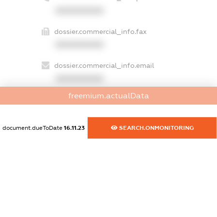
XXXXXXXXXX
dossier.commercial_info.fax
XXXXXXXXXX
dossier.commercial_info.email
XXXXXXXXXX
freemium.actualData
dossier.commercial_info.website
XXXXXXXXXX
document.dueToDate
16.11.23
SEARCH.ONMONITORING
dossier.commercial_info.activity
XXXXXXXXXX
freemium.exampleText_1
freemium.exampleText_2
freemium.anonymousPerSearch2