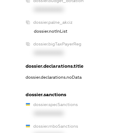
dossier.budget_dotation
XXXXXXXXXX
dossier.palne_akciz
dossier.notInList
dossier.bigTaxPayerReg
XXXXXXXXXX
dossier.declarations.title
dossier.declarations.noData
dossier.sanctions
dossier.specSanctions
XXXXXXXXXX
dossier.rnboSanctions