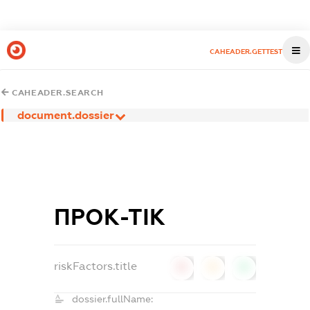
CAHEADER.GETTEST
CAHEADER.SEARCH
document.dossier
ПРОК-ТІК
riskFactors.title
0
0
0
dossier.fullName: