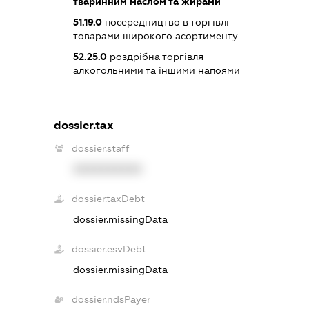
тваринним маслом та жирами
51.19.0
посередництво в торгівлі
товарами широкого асортименту
52.25.0
роздрібна торгівля
алкогольними та іншими напоями
dossier.tax
dossier.staff
XXXXXXXXXX
dossier.taxDebt
dossier.missingData
dossier.esvDebt
dossier.missingData
dossier.ndsPayer