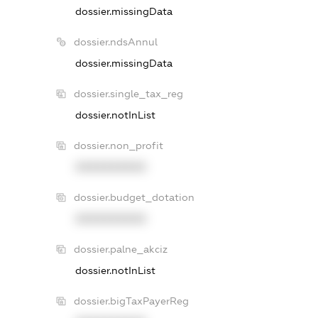
dossier.missingData
dossier.ndsAnnul
dossier.missingData
dossier.single_tax_reg
dossier.notInList
dossier.non_profit
XXXXXXXXXX
dossier.budget_dotation
XXXXXXXXXX
dossier.palne_akciz
dossier.notInList
dossier.bigTaxPayerReg