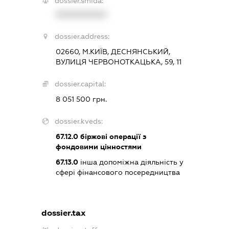
dossier.smida:
XXXXXXXXXX
dossier.address:
02660, М.КИЇВ, ДЕСНЯНСЬКИЙ,
ВУЛИЦЯ ЧЕРВОНОТКАЦЬКА, 59, 11
dossier.capital:
8 051 500 грн.
dossier.kveds:
67.12.0
біржові операції з
фондовими цінностями
67.13.0
інша допоміжна діяльність у
сфері фінансового посередництва
dossier.tax