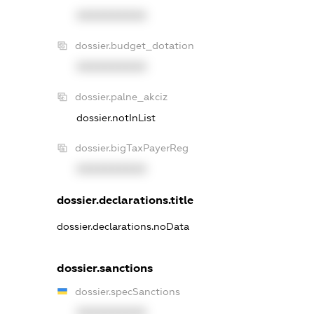
XXXXXXXXXX
dossier.budget_dotation
XXXXXXXXXX
dossier.palne_akciz
dossier.notInList
dossier.bigTaxPayerReg
XXXXXXXXXX
dossier.declarations.title
dossier.declarations.noData
dossier.sanctions
dossier.specSanctions
XXXXXXXXXX