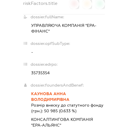
riskFactors.title
0
0
0
dossier.fullName:
УПРАВЛЯЮЧА КОМПАНІЯ "ЕРА-
ФІНАНС"
dossier.opfSubType:
-
dossier.edrpo:
35735354
dossier.foundersAndBenef:
КАУНОВА АННА
ВОЛОДИМИРІВНА
Розмір внеску до статутного фонду
(грн.):
50 985
(0.633 %)
КОНСАЛТИНГОВА КОМПАНІЯ
"ЕРА-АЛЬЯНС"