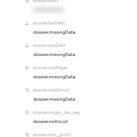
dossier.staff
XXXXXXXXXX
dossier.taxDebt
dossier.missingData
dossier.esvDebt
dossier.missingData
dossier.ndsPayer
dossier.missingData
dossier.ndsAnnul
dossier.missingData
dossier.single_tax_reg
dossier.notInList
dossier.non_profit