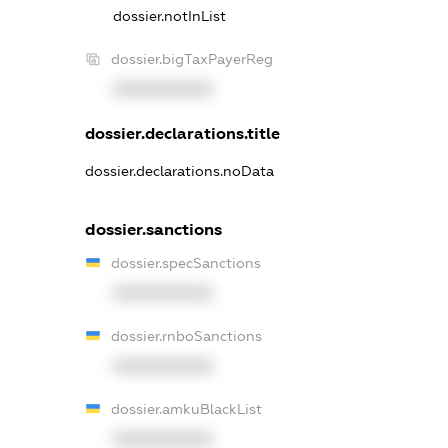
dossier.notInList
dossier.bigTaxPayerReg
XXXXXXXXXX
dossier.declarations.title
dossier.declarations.noData
dossier.sanctions
dossier.specSanctions
XXXXXXXXXX
dossier.rnboSanctions
XXXXXXXXXX
dossier.amkuBlackList
XXXXXXXXXX