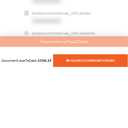
XXXXXXXXXX
dossier.commercial_info.email
XXXXXXXXXX
dossier.commercial_info.website
XXXXXXXXXX
freemium.actualData
dossier.commercial_info.activity
document.dueToDate
27.06.23
SEARCH.ONMONITORING
XXXXXXXXXX
freemium.exampleText_1
freemium.exampleText_2
freemium.anonymousPerSearch2
FREEMIUM.DETAILS
FREEMIUM.REGISTER