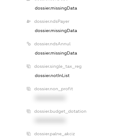
dossier.missingData
dossier.ndsPayer
dossier.missingData
dossier.ndsAnnul
dossier.missingData
dossier.single_tax_reg
dossier.notInList
dossier.non_profit
XXXXXXXXXX
dossier.budget_dotation
XXXXXXXXXX
dossier.palne_akciz