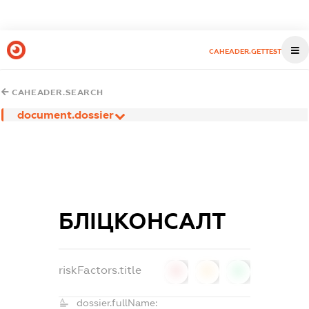
CAHEADER.GETTEST
CAHEADER.SEARCH
document.dossier
БЛІЦКОНСАЛТ
riskFactors.title
0
0
0
dossier.fullName: