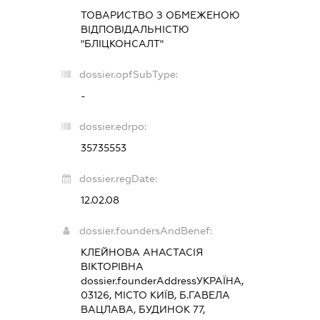
ТОВАРИСТВО З ОБМЕЖЕНОЮ
ВІДПОВІДАЛЬНІСТЮ
"БЛІЦКОНСАЛТ"
dossier.opfSubType:
-
dossier.edrpo:
35735553
dossier.regDate:
12.02.08
dossier.foundersAndBenef:
КЛЕЙНОВА АНАСТАСІЯ
ВІКТОРІВНА
dossier.founderAddress
УКРАЇНА,
03126, МІСТО КИЇВ, Б.ГАВЕЛА
ВАЦЛАВА, БУДИНОК 77,