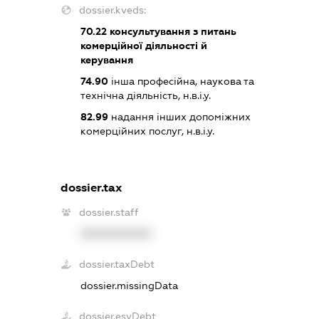
dossier.kveds:
70.22
консультування з питань
комерційної діяльності й
керування
74.90
інша професійна, наукова та
технічна діяльність, н.в.і.у.
82.99
надання інших допоміжних
комерційних послуг, н.в.і.у.
dossier.tax
dossier.staff
XXXXXXXXXX
dossier.taxDebt
dossier.missingData
dossier.esvDebt