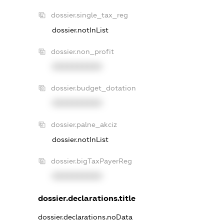
dossier.single_tax_reg
dossier.notInList
dossier.non_profit
XXXXXXXXXX
dossier.budget_dotation
XXXXXXXXXX
dossier.palne_akciz
dossier.notInList
dossier.bigTaxPayerReg
XXXXXXXXXX
dossier.declarations.title
dossier.declarations.noData